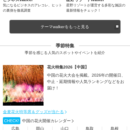
気になるビジネスのアレコレ、ヒット
星野リゾートが運営する多彩な施設の
の裏側を徹底調査
最新情報をチェック！
テーマwalkerをもっと見る
季節特集
季節を感じる人気のスポットやイベントを紹介
花火特集2026【中国】
中国の花火大会を掲載。2026年の開催日、
中止・延期情報や人気ランキングなどをお
届け！
金麦花火特等席＆グッズが当たる
CHECK!
中国の花火開催カレンダー
広島
岡山
山口
鳥取
島根