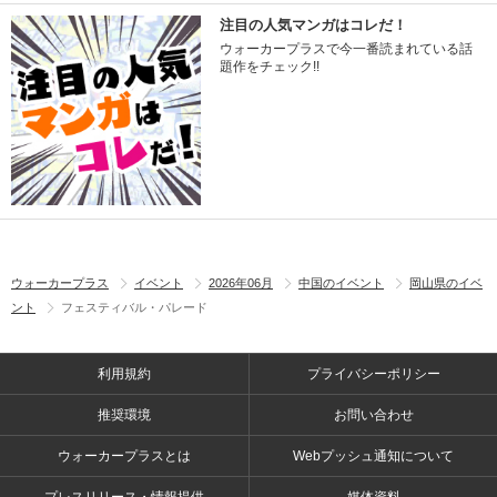
注目の人気マンガはコレだ！
ウォーカープラスで今一番読まれている話
題作をチェック!!
ウォーカープラス
イベント
2026年06月
中国のイベント
岡山県のイベ
ント
フェスティバル・パレード
利用規約
プライバシーポリシー
推奨環境
お問い合わせ
ウォーカープラスとは
Webプッシュ通知について