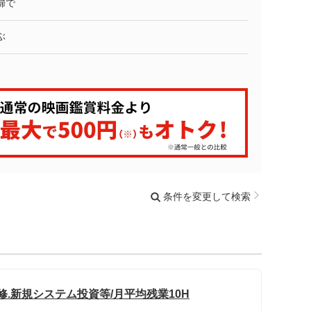
婦で
ぶ
条件を変更して検索
修.新規システム投資等/月平均残業10H