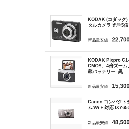
KODAK (コダック) 
タルカメラ 光学5倍ズ
22,70
新品最安値：
KODAK Pixpro
CMOS、4倍ズーム
蔵バッテリー–黒
15,30
新品最安値：
Canon コンパクト
ム/Wi-Fi対応 IXY6
48,50
新品最安値：