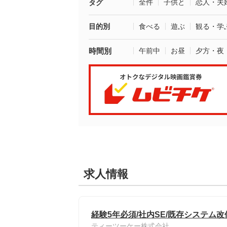
全件
子供と
恋人・夫
タグ
目的別
食べる
遊ぶ
観る・学
時間別
午前中
お昼
夕方・夜
求人情報
経験5年必須/社内SE/既存システム改
ティーツーケー株式会社