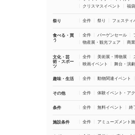
クリスマスイベント
福
全件
祭り
フェスティ
祭り
全件
バーゲンセール
食べる・買
う
物産展・観光フェア
商
全件
美術展・博物展
文化・芸
術・スポー
映画イベント
舞台・演
ツ
全件
動物関連イベント
趣味・生活
全件
体験イベント・ア
その他
全件
無料イベント
終
条件
全件
アミューズメント
施設条件