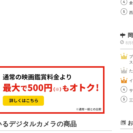
倉
西
岡
8月
ブ
ス
た
イ
サ
三
お
ているデジタルカメラの商品