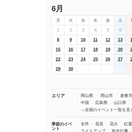
6月
月
火
水
木
金
土
1
2
3
4
5
6
8
9
10
11
12
13
15
16
17
18
19
20
22
23
24
25
26
27
29
30
エリア
岡山県
岡山市
倉敷
中国
広島県
山口県
→全国のイベント一覧を見
全件
花見
花火
紅
季節のイベ
ント
ライトアップ
年中行事