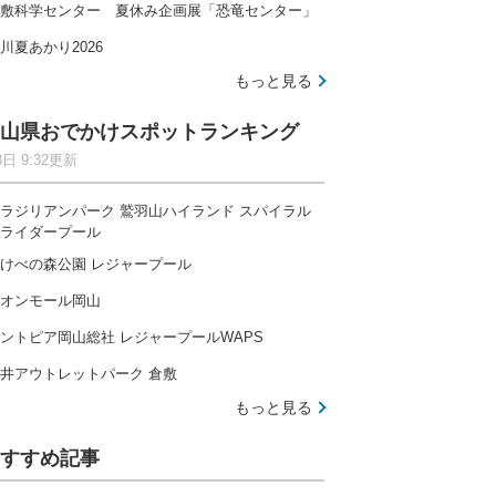
敷科学センター 夏休み企画展「恐竜センター」
川夏あかり2026
もっと見る
山県おでかけスポットランキング
8日 9:32更新
ラジリアンパーク 鷲羽山ハイランド スパイラル
ライダープール
けべの森公園 レジャープール
オンモール岡山
ントピア岡山総社 レジャープールWAPS
井アウトレットパーク 倉敷
もっと見る
すすめ記事