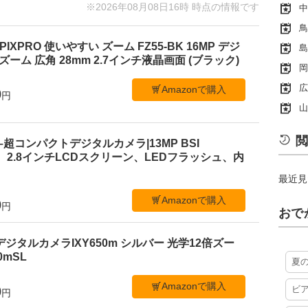
※2026年08月08日16時 時点の情報です
中
鳥
PIXPRO 使いやすい ズーム FZ55-BK 16MP デジ
島
ーム 広角 28mm 2.7インチ液晶画面 (ブラック)
岡
広
Amazonで購入
0
円
山
閲
 C1–超コンパクトデジタルカメラ|13MP BSI
、2.8インチLCDスクリーン、LEDフラッシュ、内
最近見
Amazonで購入
0
円
おで
デジタルカメラIXY650m シルバー 光学12倍ズー
50mSL
夏
Amazonで購入
0
ビ
円