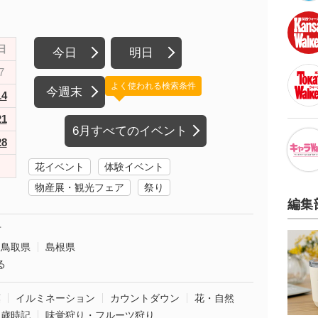
日
今日
明日
7
よく使われる検索条件
今週末
14
21
6月すべてのイベント
28
花イベント
体験イベント
物産展・観光フェア
祭り
編集
市
鳥取県
島根県
る
葉
イルミネーション
カウントダウン
花・自然
・歳時記
味覚狩り・フルーツ狩り