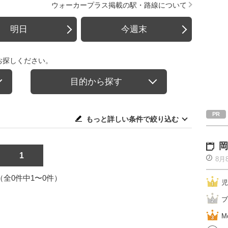
ウォーカープラス掲載の駅・路線について
明日
今週末
お探しください。
目的から探す
もっと詳しい条件で絞り込む
岡
1
8月
1（全0件中1〜0件）
児
ブ
M