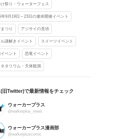
かけ祭り・ウォーターフェス
26年9月19日～23日の連休開催イベント
夕まつり
アジサイの見頃
アル謎解きイベント
スイーツイベント
酒イベント
恐竜イベント
ラネタリウム・天体観測
X(旧Twitter)で最新情報をチェック
ウォーカープラス
@walkerplus_news
ウォーカープラス漫画部
@walkerpluscomic