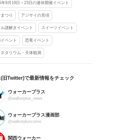
26年9月19日～23日の連休開催イベント
夕まつり
アジサイの見頃
アル謎解きイベント
スイーツイベント
酒イベント
恐竜イベント
ラネタリウム・天体観測
X(旧Twitter)で最新情報をチェック
ウォーカープラス
@walkerplus_news
ウォーカープラス漫画部
@walkerpluscomic
関西ウォーカー