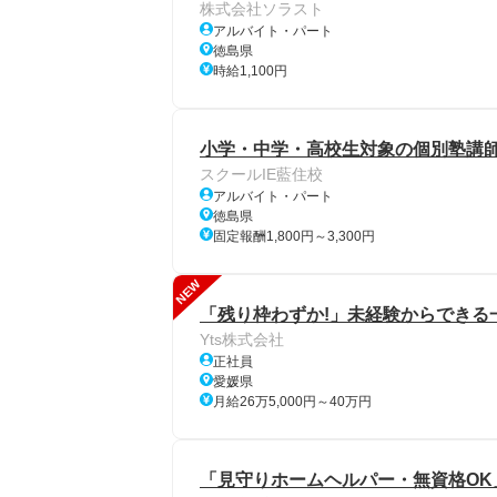
株式会社ソラスト
アルバイト・パート
徳島県
時給1,100円
小学・中学・高校生対象の個別塾講
スクールIE藍住校
アルバイト・パート
徳島県
固定報酬1,800円～3,300円
NEW
「残り枠わずか!」未経験からできる
Yts株式会社
正社員
愛媛県
月給26万5,000円～40万円
「見守りホームヘルパー・無資格OK