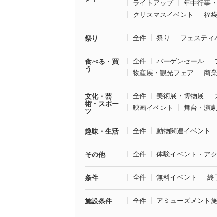
ライトアップ
年中行事
クリスマスイベント
福
全件
祭り
フェスティ
祭り
全件
バーゲンセール
食べる・買
う
物産展・観光フェア
商
全件
美術展・博物展
文化・芸
術・スポー
映画イベント
舞台・演
ツ
全件
動物関連イベント
趣味・生活
全件
体験イベント・ア
その他
全件
無料イベント
終
条件
全件
アミューズメント
施設条件