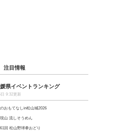
注目情報
媛県イベントランキング
6日 9:32更新
のおもてなしin松山城2026
現山 流しそうめん
61回 松山野球拳おどり