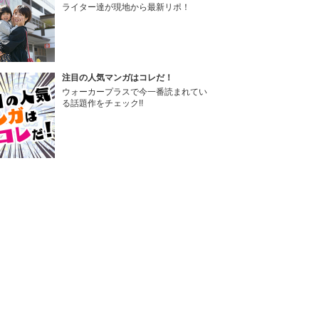
ライター達が現地から最新リポ！
注目の人気マンガはコレだ！
ウォーカープラスで今一番読まれてい
る話題作をチェック!!