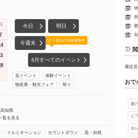
徳
香
日
今日
明日
愛
7
高
よく使われる検索条件
今週末
14
閲
21
6月すべてのイベント
28
最近見
花イベント
体験イベント
おで
物産展・観光フェア
祭り
夏
高知県
ビ
一覧を見る
水
葉
イルミネーション
カウントダウン
花・自然