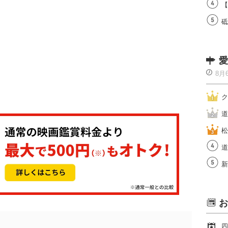
【
砥
愛
8月
ク
道
松
道
新
お
四