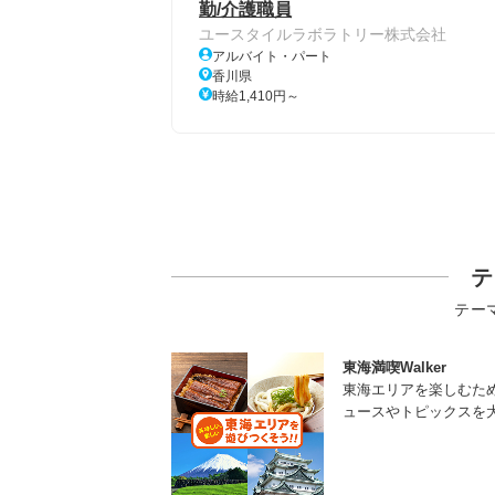
勤/介護職員
ユースタイルラボラトリー株式会社
アルバイト・パート
香川県
時給1,410円～
テ
テー
東海満喫Walker
東海エリアを楽しむた
ュースやトピックスを