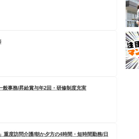
師
一般事務/昇給賞与年2回・研修制度充実
」重度訪問介護/朝か夕方の4時間・短時間勤務/日