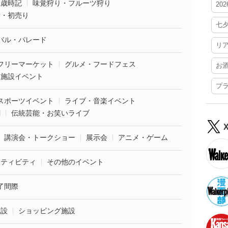
・歳時記
味覚狩り・フルーツ狩り
20
袋・初売り
七
バル・パレード
リ
フリーマーケット
グルメ・フードフェス
お
業施設イベント
プ
スポーツイベント
ライブ・音楽イベント
劇
伝統芸能・お笑いライブ
講演会・トークショー
展示会
アニメ・ゲーム
クティビティ
その他のイベント
了間際
施設
ショッピング施設