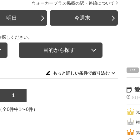
ウォーカープラス掲載の駅・路線について
明日
今週末
お探しください。
目的から探す
もっと詳しい条件で絞り込む
愛
1
8月
1（全0件中1〜0件）
光
権
第