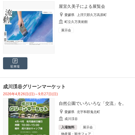
屋宜久美子による展覧会
愛媛県
上浮穴郡久万高原町
町立久万美術館
展示会
駐車場
成川渓谷グリーンマーケット
2026年4月26日(日)～9月27日(日)
自然公園でいろいろな「交流」を。
愛媛県
北宇和郡鬼北町
成川渓谷
入場無料
展示会
物産展・観光フェア