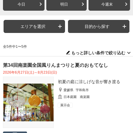
今日
明日
今週末
エリアを選択
目的から探す
全5件中1〜5件
もっと詳しい条件で絞り込む
第34回南楽園全国風りんまつりと夏のおもてなし
2026年6月27日(土)～8月23日(日)
初夏の庭に涼しげな音が響き渡る
愛媛県
宇和島市
日本庭園 南楽園
展示会