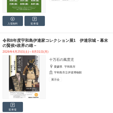
入場無料
駐車場
令和8年度宇和島伊達家コレクション展1 伊達宗城－幕末
の賢侯×政界の雄－
2026年4月25日(土)～8月31日(月)
十万石の風雲児
愛媛県
宇和島市
宇和島市立伊達博物館
展示会
駐車場