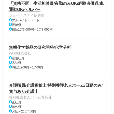
「資格不問」生活相談員/夜勤のみOK/経験者優遇/車
通勤OK/ヘルパー
ショートステイ伊央里
アルバイト・パート
愛媛県
日給1万3,000円～1万8,000円
無機化学製品の研究開発/化学分析
WDB株式会社
派遣社員
高知県
時給1,200円～1,400円
介護職員/介護福祉士/特別養護老人ホーム/日勤のみ/
賞与あり/介護士
特別養護老人ホーム青藍荘
正社員
徳島県
月給～21万450円