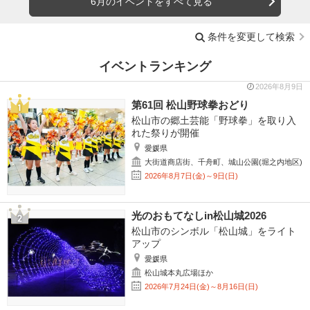
6月のイベントをすべて見る
条件を変更して検索
イベントランキング
2026年8月9日
第61回 松山野球拳おどり
松山市の郷土芸能「野球拳」を取り入
れた祭りが開催
愛媛県
大街道商店街、千舟町、城山公園(堀之内地区)
2026年8月7日(金)～9日(日)
光のおもてなしin松山城2026
松山市のシンボル「松山城」をライト
アップ
愛媛県
松山城本丸広場ほか
2026年7月24日(金)～8月16日(日)