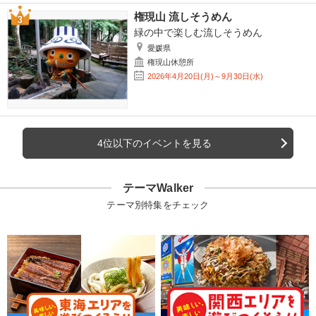
権現山 流しそうめん
緑の中で楽しむ流しそうめん
愛媛県
権現山休憩所
2026年4月20日(月)～9月30日(水)
4位以下のイベントを見る
テーマWalker
テーマ別特集をチェック