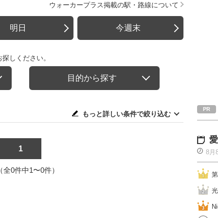
ウォーカープラス掲載の駅・路線について
明日
今週末
お探しください。
目的から探す
もっと詳しい条件で絞り込む
愛
1
8月
1（全0件中1〜0件）
第
光
Ni