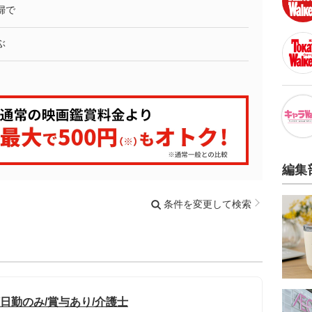
婦で
ぶ
編集
条件を変更して検索
/日勤のみ/賞与あり/介護士