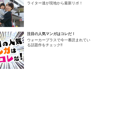
ライター達が現地から最新リポ！
注目の人気マンガはコレだ！
ウォーカープラスで今一番読まれてい
る話題作をチェック!!