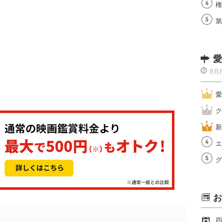
権
第
愛
8月
愛
ク
新
エ
グ
お
四