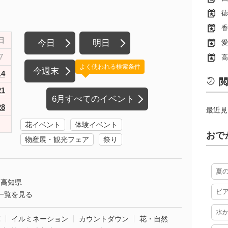
徳
香
日
今日
明日
愛
7
高
よく使われる検索条件
今週末
14
閲
21
6月すべてのイベント
28
最近見
花イベント
体験イベント
おで
物産展・観光フェア
祭り
夏
高知県
ビ
一覧を見る
水
葉
イルミネーション
カウントダウン
花・自然