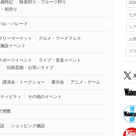
・歳時記
味覚狩り・フルーツ狩り
20
袋・初売り
七
バル・パレード
リ
フリーマーケット
グルメ・フードフェス
お
業施設イベント
プ
スポーツイベント
ライブ・音楽イベント
劇
伝統芸能・お笑いライブ
講演会・トークショー
展示会
アニメ・ゲーム
クティビティ
その他のイベント
了間際
施設
ショッピング施設