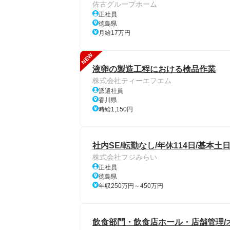
佐古グループホーム
正社員
徳島県
月給17万円
NEW
液卵の製造工程における検品作業
株式会社ティーエフエム
派遣社員
香川県
時給1,150円
社内SE/転勤なし/年休114日/基本土
株式会社フジみらい
正社員
徳島県
年収250万円～450万円
飲食部門・飲食店ホール・店舗管理/オ