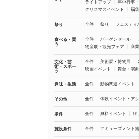
ライトアップ
年中行事
クリスマスイベント
福
全件
祭り
フェスティ
祭り
全件
バーゲンセール
食べる・買
う
物産展・観光フェア
商
全件
美術展・博物展
文化・芸
術・スポー
映画イベント
舞台・演
ツ
全件
動物関連イベント
趣味・生活
全件
体験イベント・ア
その他
全件
無料イベント
終
条件
全件
アミューズメント
施設条件