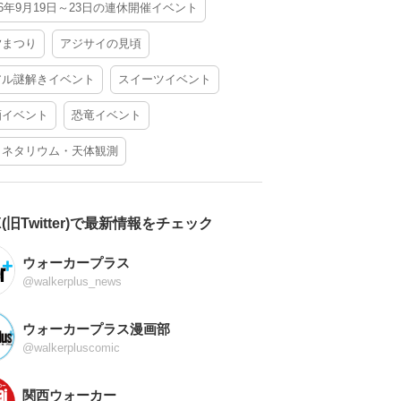
26年9月19日～23日の連休開催イベント
夕まつり
アジサイの見頃
アル謎解きイベント
スイーツイベント
酒イベント
恐竜イベント
ラネタリウム・天体観測
X(旧Twitter)で最新情報をチェック
ウォーカープラス
@walkerplus_news
ウォーカープラス漫画部
@walkerpluscomic
関西ウォーカー