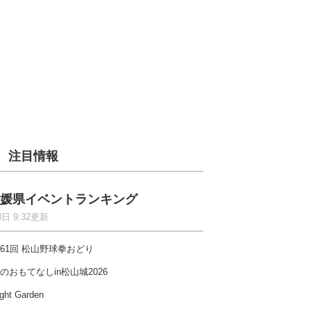
注目情報
媛県イベントランキング
8日 9:32更新
61回 松山野球拳おどり
のおもてなしin松山城2026
ght Garden