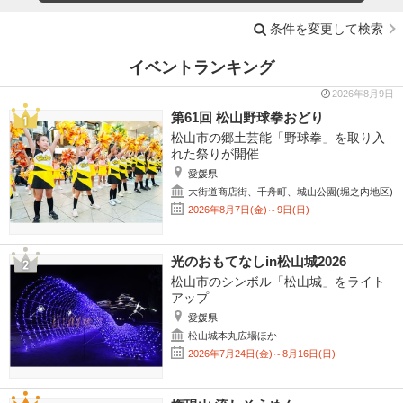
条件を変更して検索
イベントランキング
2026年8月9日
第61回 松山野球拳おどり
松山市の郷土芸能「野球拳」を取り入
れた祭りが開催
愛媛県
大街道商店街、千舟町、城山公園(堀之内地区)
2026年8月7日(金)～9日(日)
光のおもてなしin松山城2026
松山市のシンボル「松山城」をライト
アップ
愛媛県
松山城本丸広場ほか
2026年7月24日(金)～8月16日(日)