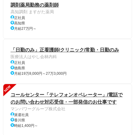
調剤薬局勤務の薬剤師
高知調剤 ますがた薬局
正社員
高知県
月給27万円～
「日勤のみ」正看護師/クリニック/常勤・日勤のみ
医療法人はやし会林内科
正社員
徳島県
月給19万8,000円～27万3,000円
NEW
コールセンター「テレフォンオペレーター」/電話で
のお問い合わせ対応受信・一部発信のお仕事です
マンパワーグループ株式会社
派遣社員
香川県
時給1,400円～