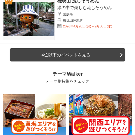
権現山 流しそうめん
緑の中で楽しむ流しそうめん
愛媛県
権現山休憩所
2026年4月20日(月)～9月30日(水)
4位以下のイベントを見る
テーマWalker
テーマ別特集をチェック