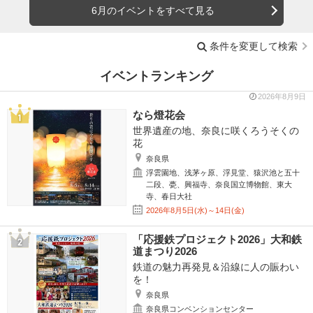
6月のイベントをすべて見る
条件を変更して検索
イベントランキング
2026年8月9日
なら燈花会
世界遺産の地、奈良に咲くろうそくの
花
奈良県
浮雲園地、浅茅ヶ原、浮見堂、猿沢池と五十
二段、甍、興福寺、奈良国立博物館、東大
寺、春日大社
2026年8月5日(水)～14日(金)
「応援鉄プロジェクト2026」大和鉄
道まつり2026
鉄道の魅力再発見＆沿線に人の賑わい
を！
奈良県
奈良県コンベンションセンター