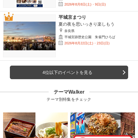
2026年8月8日(土)・9日(日)
平城京まつり
夏の夜を思いっきり楽しもう
奈良県
平城宮跡歴史公園 朱雀門ひろば
2026年8月22日(土)・23日(日)
4位以下のイベントを見る
テーマWalker
テーマ別特集をチェック