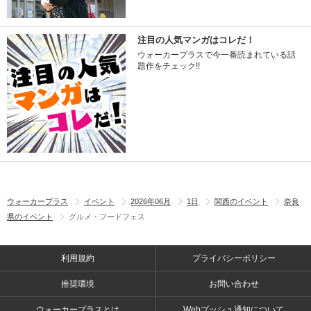
注目の人気マンガはコレだ！
ウォーカープラスで今一番読まれている話
題作をチェック!!
ウォーカープラス
イベント
2026年06月
1日
関西のイベント
奈良
県のイベント
グルメ・フードフェス
利用規約
プライバシーポリシー
推奨環境
お問い合わせ
ウォーカープラスとは
Webプッシュ通知について