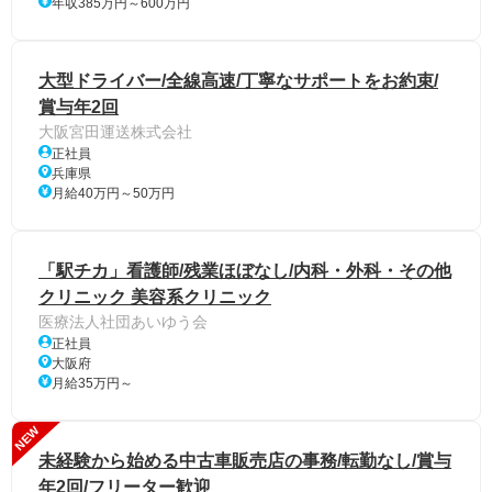
年収385万円～600万円
大型ドライバー/全線高速/丁寧なサポートをお約束/
賞与年2回
大阪宮田運送株式会社
正社員
兵庫県
月給40万円～50万円
「駅チカ」看護師/残業ほぼなし/内科・外科・その他
クリニック 美容系クリニック
医療法人社団あいゆう会
正社員
大阪府
月給35万円～
NEW
未経験から始める中古車販売店の事務/転勤なし/賞与
年2回/フリーター歓迎