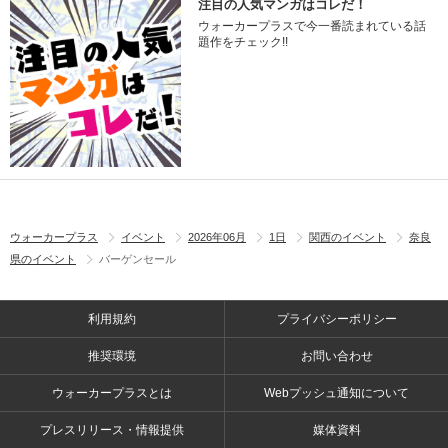
注目の人気マンガはコレだ！
ウォーカープラスで今一番読まれている話
題作をチェック!!
ウォーカープラス
イベント
2026年06月
1日
関西のイベント
奈良
県のイベント
バーゲンセール
利用規約
プライバシーポリシー
推奨環境
お問い合わせ
ウォーカープラスとは
Webプッシュ通知について
プレスリリース・情報提供
媒体資料