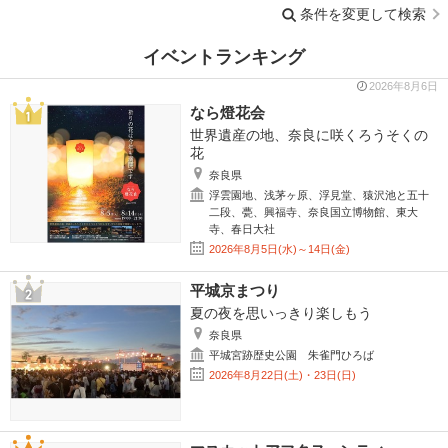
条件を変更して検索
イベントランキング
2026年8月6日
なら燈花会
世界遺産の地、奈良に咲くろうそくの
花
奈良県
浮雲園地、浅茅ヶ原、浮見堂、猿沢池と五十
二段、甍、興福寺、奈良国立博物館、東大
寺、春日大社
2026年8月5日(水)～14日(金)
平城京まつり
夏の夜を思いっきり楽しもう
奈良県
平城宮跡歴史公園 朱雀門ひろば
2026年8月22日(土)・23日(日)