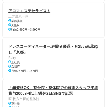
アロマエステセラピスト
上方温泉一休
業務委託
大阪府
時給2,490円～3,990円
ドレスコーディネーター/経験者優遇・月25万/転勤な
し「京都」
Fairy
正社員
京都府
月給25万円～35万円
「無資格OK」整骨院・整体院での施術スタッフ平均
賞与200万円以上/週休2日/SNSで話題
匠 枚方市駅前整体院
正社員