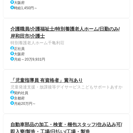
大阪府
時給1,450円～
介護職員/介護福祉士/特別養護老人ホーム/日勤のみ/
岸和田市/介護士
特別養護老人ホーム千亀利荘
正社員
大阪府
月給～20万9,931円
「児童指導員 有資格者」賞与あり
児童発達支援・放課後等デイサービスこどもサポートあすか
契約社員
京都府
月給20万円～
自動車部品の加工・検査・梱包スタッフ/住み込み可/
即入寮/製造・工場/日払い/工場・製造