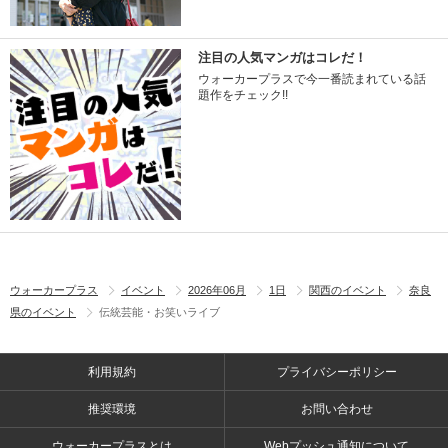
注目の人気マンガはコレだ！
ウォーカープラスで今一番読まれている話
題作をチェック!!
ウォーカープラス
イベント
2026年06月
1日
関西のイベント
奈良
県のイベント
伝統芸能・お笑いライブ
利用規約
プライバシーポリシー
推奨環境
お問い合わせ
ウォーカープラスとは
Webプッシュ通知について