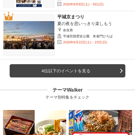
2026年8月8日(土)・9日(日)
平城京まつり
夏の夜を思いっきり楽しもう
奈良県
平城宮跡歴史公園 朱雀門ひろば
2026年8月22日(土)・23日(日)
4位以下のイベントを見る
テーマWalker
テーマ別特集をチェック