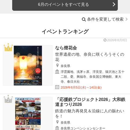
6月のイベントをすべて見る
条件を変更して検索
イベントランキング
2026年8月8日
なら燈花会
世界遺産の地、奈良に咲くろうそくの
花
奈良県
浮雲園地、浅茅ヶ原、浮見堂、猿沢池と五十
二段、甍、興福寺、奈良国立博物館、東大
寺、春日大社
2026年8月5日(水)～14日(金)
「応援鉄プロジェクト2026」大和鉄
道まつり2026
鉄道の魅力再発見＆沿線に人の賑わい
を！
奈良県
奈良県コンベンションセンター