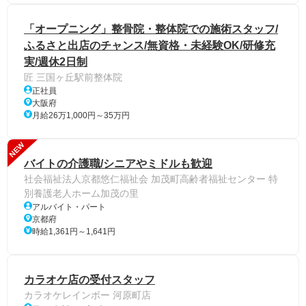
「オープニング」整骨院・整体院での施術スタッフ/
ふるさと出店のチャンス/無資格・未経験OK/研修充
実/週休2日制
匠 三国ヶ丘駅前整体院
正社員
大阪府
月給26万1,000円～35万円
NEW
バイトの介護職/シニアやミドルも歓迎
社会福祉法人京都悠仁福祉会 加茂町高齢者福祉センター 特
別養護老人ホーム加茂の里
アルバイト・パート
京都府
時給1,361円～1,641円
カラオケ店の受付スタッフ
カラオケレインボー 河原町店