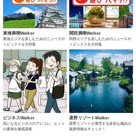
東海満喫Walker
関西満喫Walker
東海エリアを楽しむためのニュースや
関西エリアを楽しむためのニュースや
トピックスを大特集
トピックスを大特集
ビジネスWalker
星野リゾートWalker
気になるビジネスのアレコレ、ヒット
星野リゾートが運営する多彩な施設の
の裏側を徹底調査
最新情報をチェック！