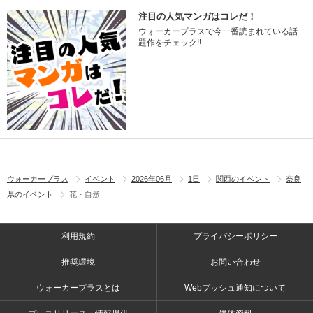
注目の人気マンガはコレだ！
ウォーカープラスで今一番読まれている話
題作をチェック!!
ウォーカープラス
イベント
2026年06月
1日
関西のイベント
奈良
県のイベント
花・自然
利用規約
プライバシーポリシー
推奨環境
お問い合わせ
ウォーカープラスとは
Webプッシュ通知について