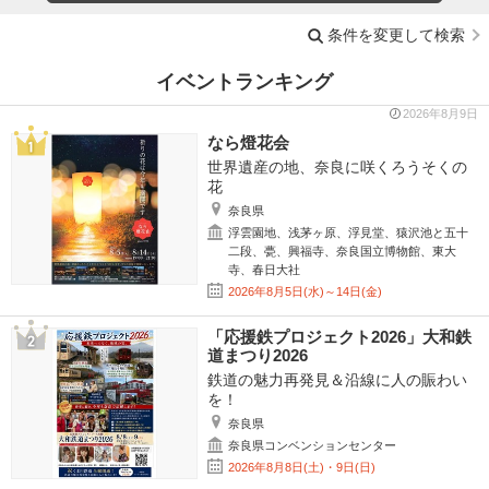
条件を変更して検索
イベントランキング
2026年8月9日
なら燈花会
世界遺産の地、奈良に咲くろうそくの
花
奈良県
浮雲園地、浅茅ヶ原、浮見堂、猿沢池と五十
二段、甍、興福寺、奈良国立博物館、東大
寺、春日大社
2026年8月5日(水)～14日(金)
「応援鉄プロジェクト2026」大和鉄
道まつり2026
鉄道の魅力再発見＆沿線に人の賑わい
を！
奈良県
奈良県コンベンションセンター
2026年8月8日(土)・9日(日)