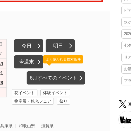
ビ
水
20
日
今日
明日
七
7
リ
よく使われる検索条件
今週末
14
お
21
6月すべてのイベント
プ
28
花イベント
体験イベント
物産展・観光フェア
祭り
兵庫県
和歌山県
滋賀県