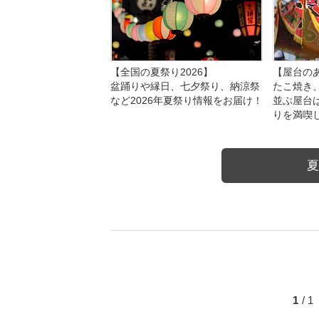
【全国の夏祭り2026】
【屋台のあ
盆踊りや縁日、七夕祭り、納涼祭
たこ焼き
など2026年夏祭り情報をお届け！
並ぶ屋台
りを満喫
夏
1
/ 