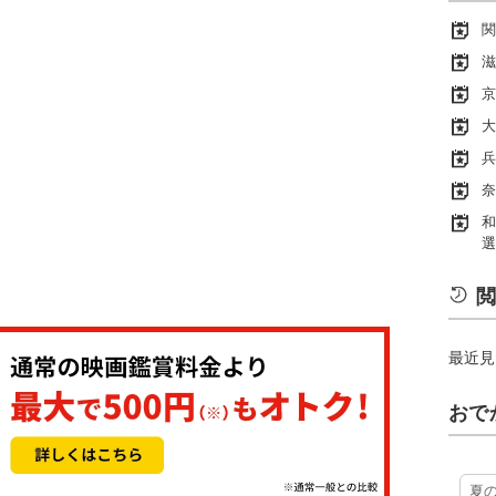
関
滋
京
大
兵
奈
和
選
閲
最近見
おで
夏