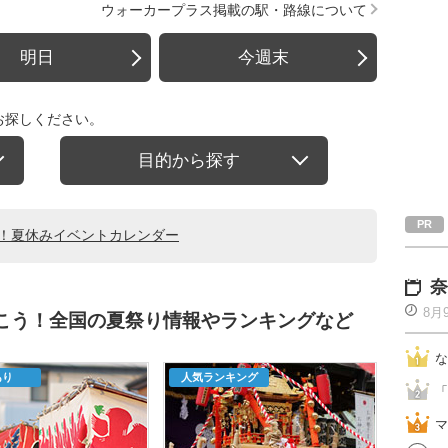
ウォーカープラス掲載の駅・路線について
明日
今週末
お探しください。
目的から探す
る！夏休みイベントカレンダー
奈
8月
行こう！全国の夏祭り情報やランキングなど
な
あり
人気ランキング
「
マ