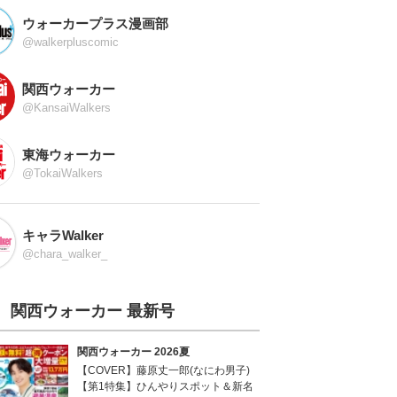
ウォーカープラス漫画部
@walkerpluscomic
関西ウォーカー
@KansaiWalkers
東海ウォーカー
@TokaiWalkers
キャラWalker
@chara_walker_
関西ウォーカー 最新号
関西ウォーカー 2026夏
【COVER】藤原丈一郎(なにわ男子)
【第1特集】ひんやりスポット＆新名