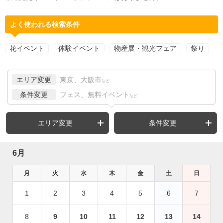
よく使われる検索条件
花イベント
体験イベント
物産展・観光フェア
祭り
エリア変更
東京、大阪市
など
条件変更
フェス、無料イベント
など
エリア変更
条件変更
6月
月
火
水
木
金
土
日
1
2
3
4
5
6
7
8
9
10
11
12
13
14