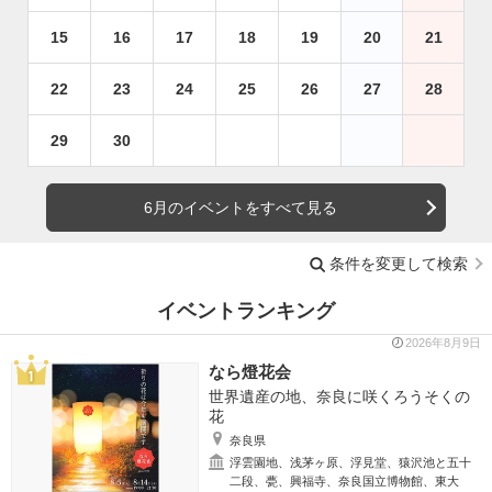
15
16
17
18
19
20
21
22
23
24
25
26
27
28
29
30
6月のイベントをすべて見る
条件を変更して検索
イベントランキング
2026年8月9日
なら燈花会
世界遺産の地、奈良に咲くろうそくの
花
奈良県
浮雲園地、浅茅ヶ原、浮見堂、猿沢池と五十
二段、甍、興福寺、奈良国立博物館、東大