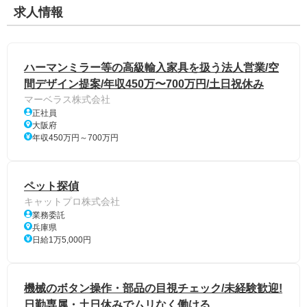
求人情報
ハーマンミラー等の高級輸入家具を扱う法人営業/空
間デザイン提案/年収450万〜700万円/土日祝休み
マーベラス株式会社
正社員
大阪府
年収450万円～700万円
ペット探偵
キャットプロ株式会社
業務委託
兵庫県
日給1万5,000円
機械のボタン操作・部品の目視チェック/未経験歓迎!
日勤専属・土日休みでムリなく働ける