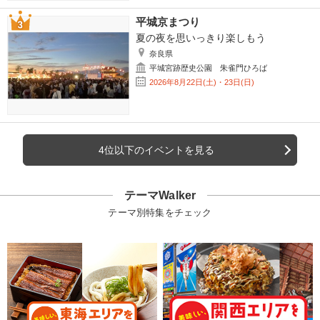
平城京まつり
夏の夜を思いっきり楽しもう
奈良県
平城宮跡歴史公園 朱雀門ひろば
2026年8月22日(土)・23日(日)
4位以下のイベントを見る
テーマWalker
テーマ別特集をチェック