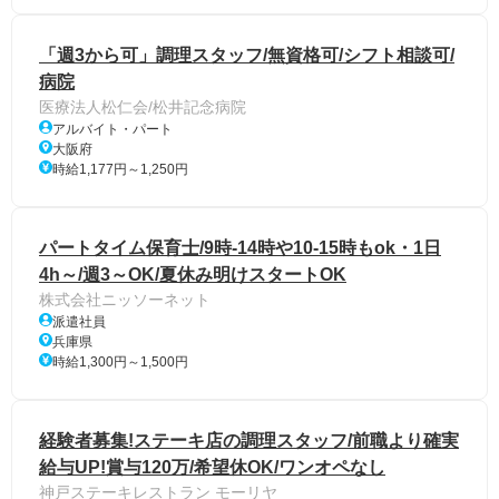
「週3から可」調理スタッフ/無資格可/シフト相談可/
病院
医療法人松仁会/松井記念病院
アルバイト・パート
大阪府
時給1,177円～1,250円
パートタイム保育士/9時-14時や10-15時もok・1日
4h～/週3～OK/夏休み明けスタートOK
株式会社ニッソーネット
派遣社員
兵庫県
時給1,300円～1,500円
経験者募集!ステーキ店の調理スタッフ/前職より確実
給与UP!賞与120万/希望休OK/ワンオペなし
神戸ステーキレストラン モーリヤ