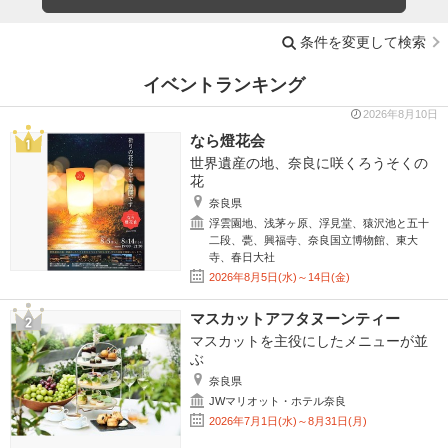
条件を変更して検索
イベントランキング
2026年8月10日
なら燈花会
世界遺産の地、奈良に咲くろうそくの
花
奈良県
浮雲園地、浅茅ヶ原、浮見堂、猿沢池と五十
二段、甍、興福寺、奈良国立博物館、東大
寺、春日大社
2026年8月5日(水)～14日(金)
マスカットアフタヌーンティー
マスカットを主役にしたメニューが並
ぶ
奈良県
JWマリオット・ホテル奈良
2026年7月1日(水)～8月31日(月)