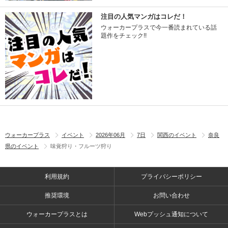
注目の人気マンガはコレだ！
ウォーカープラスで今一番読まれている話
題作をチェック!!
ウォーカープラス
イベント
2026年06月
7日
関西のイベント
奈良
県のイベント
味覚狩り・フルーツ狩り
利用規約
プライバシーポリシー
推奨環境
お問い合わせ
ウォーカープラスとは
Webプッシュ通知について