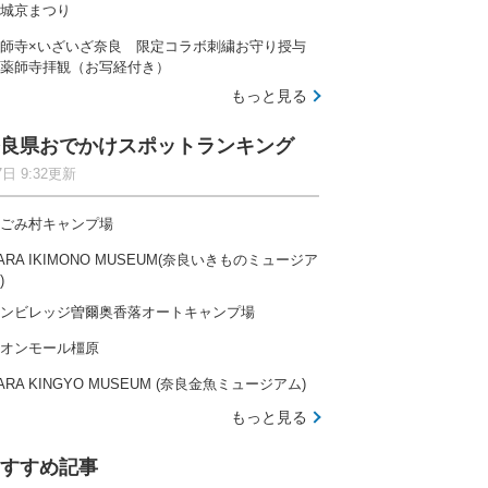
城京まつり
師寺×いざいざ奈良 限定コラボ刺繍お守り授与
薬師寺拝観（お写経付き）
もっと見る
良県おでかけスポットランキング
7日 9:32更新
ごみ村キャンプ場
ARA IKIMONO MUSEUM(奈良いきものミュージア
)
ンビレッジ曽爾奥香落オートキャンプ場
オンモール橿原
ARA KINGYO MUSEUM (奈良金魚ミュージアム)
もっと見る
すすめ記事