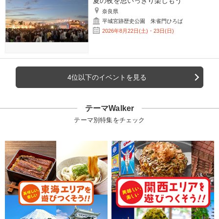
夏の夜を思いっきり楽しもう
奈良県
平城宮跡歴史公園 朱雀門ひろば
2026年8月22日(土)・23日(日)
4位以下のイベントを見る
テーマWalker
テーマ別特集をチェック