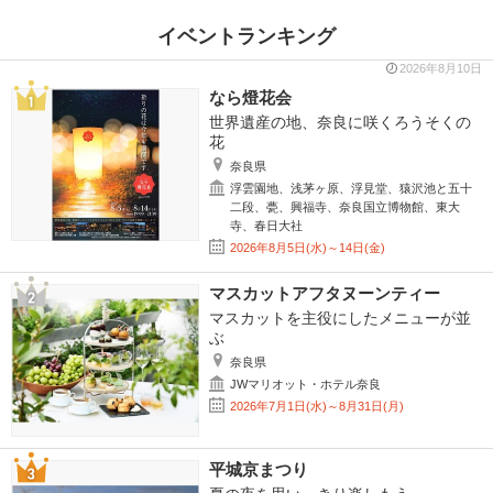
イベントランキング
2026年8月10日
なら燈花会
世界遺産の地、奈良に咲くろうそくの
花
奈良県
浮雲園地、浅茅ヶ原、浮見堂、猿沢池と五十
二段、甍、興福寺、奈良国立博物館、東大
寺、春日大社
2026年8月5日(水)～14日(金)
マスカットアフタヌーンティー
マスカットを主役にしたメニューが並
ぶ
奈良県
JWマリオット・ホテル奈良
2026年7月1日(水)～8月31日(月)
平城京まつり