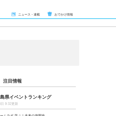
ニュース・連載
おでかけ情報
注目情報
島県イベントランキング
8日 9:32更新
ームラボ 学ぶ！未来の遊園地