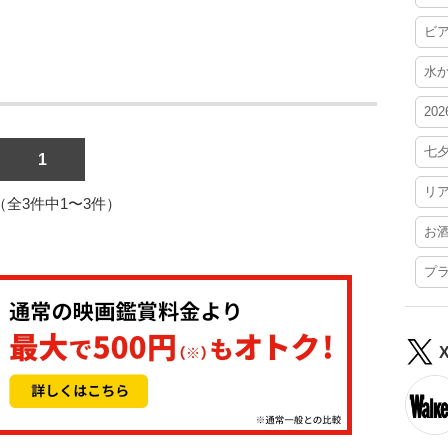
ビ
水
20
七
1
リ
1（全3件中1〜3件）
お
プ