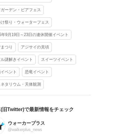
アガーデン・ビアフェス
かけ祭り・ウォーターフェス
26年9月19日～23日の連休開催イベント
夕まつり
アジサイの見頃
アル謎解きイベント
スイーツイベント
酒イベント
恐竜イベント
ラネタリウム・天体観測
X(旧Twitter)で最新情報をチェック
ウォーカープラス
@walkerplus_news