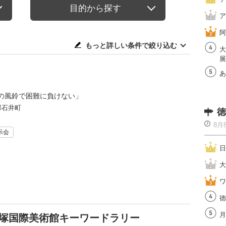
目的から探す
ア
阿
もっと詳しい条件で絞り込む
大
展
あ
の風鈴で困難に負けない」
郡石井町
徳
8月
示会
日
大
ワ
徳
月
)×大塚国際美術館キーワードラリー