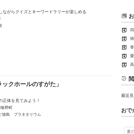
しながらクイズとキーワードラリーが楽しめる
お
市
館
四
徳
香
愛
高
閲
ラックホールのすがた」
最近見
の正体を見てみよう！
郡板野町
おで
ど徳島 プラネタリウム
夏