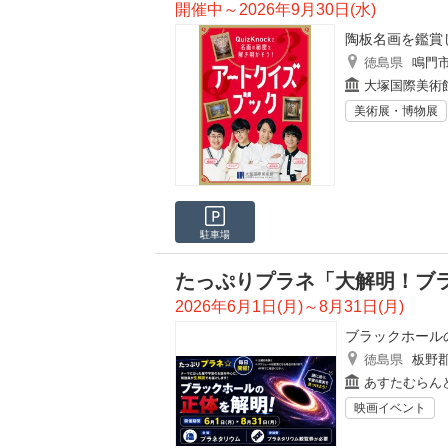
開催中～2026年9月30日(水)
陶板名画を鑑賞
徳島県
鳴門
大塚国際美術
美術展・博物展
駐車場
たっぷりプラネ「大解明！ブ
2026年6月1日(月)～8月31日(月)
ブラックホール
徳島県
板野
あすたむらん
映画イベント