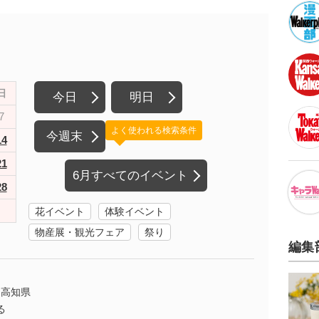
日
今日
明日
7
よく使われる検索条件
今週末
14
21
6月すべてのイベント
28
花イベント
体験イベント
物産展・観光フェア
祭り
編集
高知県
る