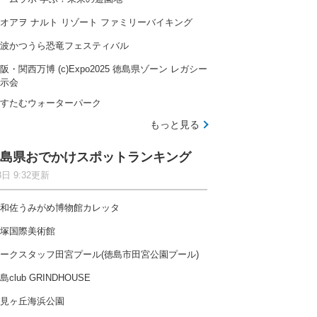
オアヲ ナルト リゾート ファミリーバイキング
波かつうら恐竜フェスティバル
阪・関西万博 (c)Expo2025 徳島県ゾーン レガシー
示会
すたむウォーターパーク
もっと見る
島県おでかけスポットランキング
8日 9:32更新
和佐うみがめ博物館カレッタ
塚国際美術館
ークスタッフ田宮プール(徳島市田宮公園プール)
島club GRINDHOUSE
見ヶ丘海浜公園