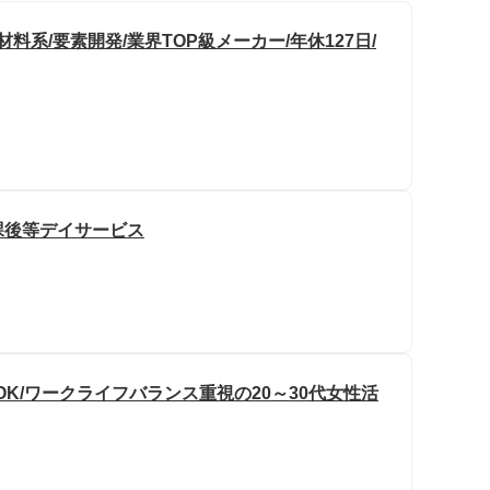
料系/要素開発/業界TOP級メーカー/年休127日/
課後等デイサービス
OK/ワークライフバランス重視の20～30代女性活