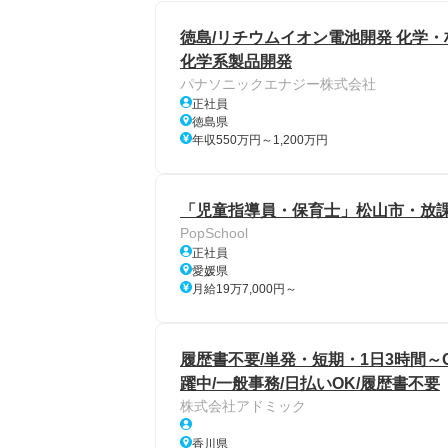
徳島/リチウムイオン電池開発 化学・材
化学系製品開発
パナソニックエナジー株式会社
正社員
徳島県
年収550万円～1,200万円
「児童指導員・保育士」松山市・放
PopSchool
正社員
愛媛県
月給19万7,000円～
履歴書不要/単発・短期・1日3時間～
躍中/一般事務/日払いOK/履歴書不要
株式会社アドミック
香川県