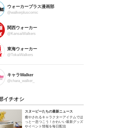
ウォーカープラス漫画部
@walkerpluscomic
関西ウォーカー
@KansaiWalkers
東海ウォーカー
@TokaiWalkers
キャラWalker
@chara_walker_
部イチオシ
スヌーピーたちの最新ニュース
癒やされるキャラクターアイテムでほ
っと一息つこう！かわいい最新グッズ
やイベント情報を毎日配信