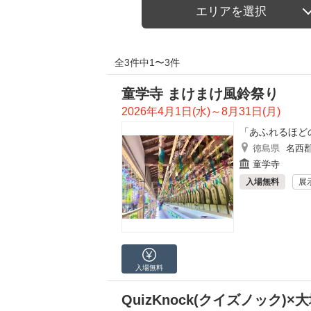
エリアを選択
全3件中1〜3件
童学寺 まけまけ風鈴祭り
2026年4月1日(水)～8月31日(月)
「あふれるほど
徳島県
名西
童学寺
入場無料
展
入場無料
QuizKnock(クイズノック