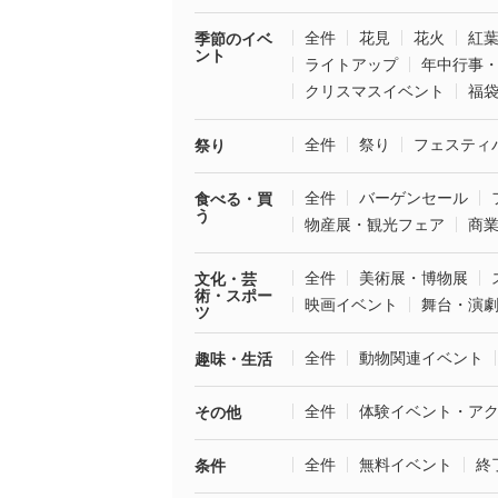
全件
花見
花火
紅
季節のイベ
ント
ライトアップ
年中行事
クリスマスイベント
福
全件
祭り
フェスティ
祭り
全件
バーゲンセール
食べる・買
う
物産展・観光フェア
商
全件
美術展・博物展
文化・芸
術・スポー
映画イベント
舞台・演
ツ
全件
動物関連イベント
趣味・生活
全件
体験イベント・ア
その他
全件
無料イベント
終
条件