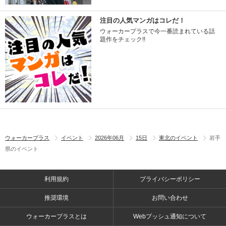
注目の人気マンガはコレだ！
ウォーカープラスで今一番読まれている話
題作をチェック!!
ウォーカープラス
イベント
2026年06月
15日
東北のイベント
岩手
県のイベント
利用規約
プライバシーポリシー
推奨環境
お問い合わせ
ウォーカープラスとは
Webプッシュ通知について