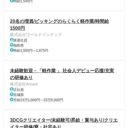
時給1,500円
20名の増員/ピッキングのらくらく軽作業/時間給
1500円
株式会社ワールドインテック
派遣社員
福島県
時給1,500円～1,875円
未経験歓迎・「軽作業 」 社会人デビュー応援/充実
の研修あり
株式会社Amark
正社員
宮城県
月給23万1,000円～33万8,000円
3DCGクリエイター/未経験可/昇給・賞与あり/クリエ
イター研修/寮・社宅あり