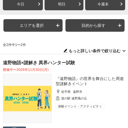
今日
明日
今週末
エリアを選択
目的から探す
全2件中1〜2件
もっと詳しい条件で絞り込む
遠野物語×謎解き 異界ハンター試験
開催中〜2026年11月30日(月)
『遠野物語』の世界を舞台にした周遊
型謎解きイベント
岩手県
遠野市
道の駅 遠野風の丘
体験イベント・アクティビティ