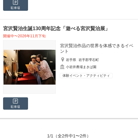
駐車場
宮沢賢治生誕130周年記念「遊べる宮沢賢治展」
開催中〜2026年11月下旬
宮沢賢治作品の世界を体感できるイベ
ント
岩手県
岩手郡雫石町
小岩井農場まきば園
体験イベント・アクティビティ
駐車場
1/1
（全2件中1〜2件）