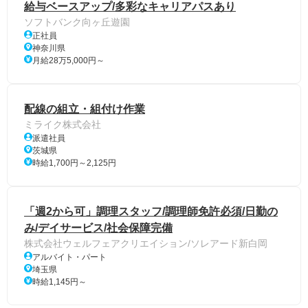
給与ベースアップ/多彩なキャリアパスあり
ソフトバンク向ヶ丘遊園
正社員
神奈川県
月給28万5,000円～
配線の組立・組付け作業
ミライク株式会社
派遣社員
茨城県
時給1,700円～2,125円
「週2から可」調理スタッフ/調理師免許必須/日勤の
み/デイサービス/社会保障完備
株式会社ウェルフェアクリエイション/ソレアード新白岡
アルバイト・パート
埼玉県
時給1,145円～