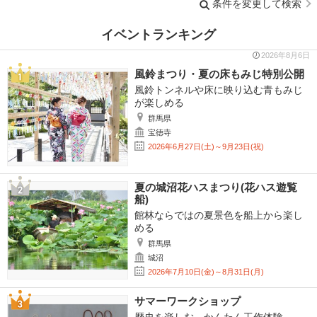
条件を変更して検索
イベントランキング
2026年8月6日
風鈴まつり・夏の床もみじ特別公開
風鈴トンネルや床に映り込む青もみじ
が楽しめる
群馬県
宝徳寺
2026年6月27日(土)～9月23日(祝)
夏の城沼花ハスまつり(花ハス遊覧
船)
館林ならではの夏景色を船上から楽し
める
群馬県
城沼
2026年7月10日(金)～8月31日(月)
サマーワークショップ
歴史を楽しむ かんたん工作体験