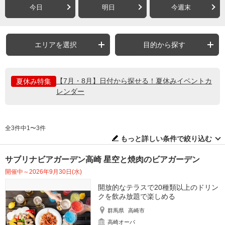
今日
明日
今週末
エリアを選択
目的から探す
【7月・8月】日付から探せる！夏休みイベントカ
夏休み特集
レンダー
全3件中1〜3件
もっと詳しい条件で絞り込む
サブリナビアガーデン高崎 星空と焼肉のビアガーデン
開催中～2026年9月30日(水)
開放的なテラスで20種類以上のドリン
クを飲み放題で楽しめる
群馬県
高崎市
高崎オーパ