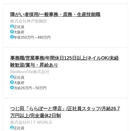
障がい者採用/一般事務・庶務・生産技能職
株式会社神戸製鋼所
正社員
大阪府
年収350万円～480万円
事務職/営業事務/年間休日125日以上/ネイルOK/未経
験歓迎/賞与・昇給あり
MeilleureVie株式会社
正社員
大阪府
月給26万円～50万円
つじ田「ららぽーと堺店」/正社員スタッフ/月給26.7
万円以上/完全週休2日制
株式会社H.I.T WORLD
正社員