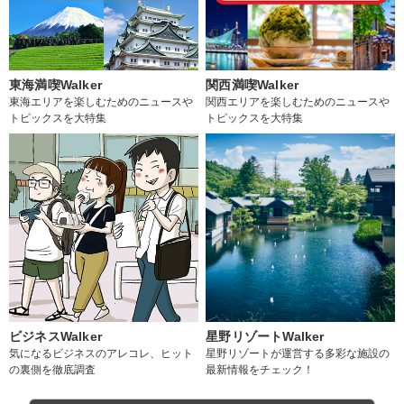
東海満喫Walker
関西満喫Walker
東海エリアを楽しむためのニュースや
関西エリアを楽しむためのニュースや
トピックスを大特集
トピックスを大特集
ビジネスWalker
星野リゾートWalker
気になるビジネスのアレコレ、ヒット
星野リゾートが運営する多彩な施設の
の裏側を徹底調査
最新情報をチェック！