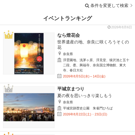
条件を変更して検索
イベントランキング
2026年8月6日
なら燈花会
世界遺産の地、奈良に咲くろうそくの
花
奈良県
浮雲園地、浅茅ヶ原、浮見堂、猿沢池と五十
二段、甍、興福寺、奈良国立博物館、東大
寺、春日大社
2026年8月5日(水)～14日(金)
平城京まつり
夏の夜を思いっきり楽しもう
奈良県
平城宮跡歴史公園 朱雀門ひろば
2026年8月22日(土)・23日(日)