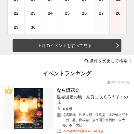
22
23
24
25
26
27
28
29
30
6月のイベントをすべて見る
条件を変更して検索
イベントランキング
2026年8月9日
なら燈花会
世界遺産の地、奈良に咲くろうそくの
花
奈良県
浮雲園地、浅茅ヶ原、浮見堂、猿沢池と五十
二段、甍、興福寺、奈良国立博物館、東大
寺、春日大社
2026年8月5日(水)～14日(金)