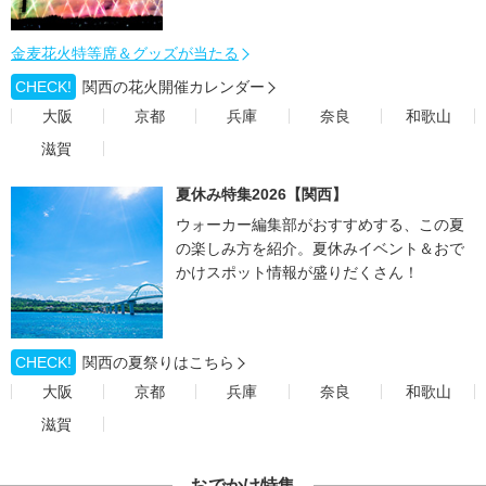
金麦花火特等席＆グッズが当たる
CHECK!
関西の花火開催カレンダー
大阪
京都
兵庫
奈良
和歌山
滋賀
夏休み特集2026【関西】
ウォーカー編集部がおすすめする、この夏
の楽しみ方を紹介。夏休みイベント＆おで
かけスポット情報が盛りだくさん！
CHECK!
関西の夏祭りはこちら
大阪
京都
兵庫
奈良
和歌山
滋賀
おでかけ特集