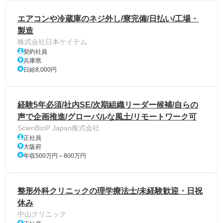
エアコンや冷蔵庫のネジ外し/寮完備/日払い/工場・
製造
株式会社日本ケイテム
契約社員
兵庫県
日給8,000円
経験5年必須/社内SE/次期組織リーダー候補/自らの
声で企画推進/グローバルな風土/リモートワーク可
ScienBiziP Japan株式会社
正社員
大阪府
年収500万円～800万円
整形外科クリニックの理学療法士/未経験歓迎・日祝
休み
中山クリニック