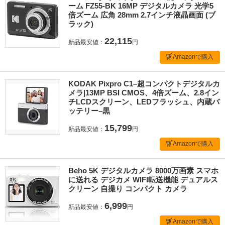
ーム FZ55-BK 16MP デジタルカメラ 光学5
倍ズーム 広角 28mm 2.7インチ液晶画面 (ブ
ラック)
22,115
新品最安値：
円
Amazonで購入
KODAK Pixpro C1–超コンパクトデジタルカ
メラ|13MP BSI CMOS、4倍ズーム、2.8イン
チLCDスクリーン、LEDフラッシュ、内蔵バ
ッテリー–黒
15,799
新品最安値：
円
Amazonで購入
Beho 5K デジタルカメラ 8000万画素 スマホ
に送れる デジカメ WIFI転送機能 デュアルス
クリーン 自撮り コンパクト カメラ
6,999
新品最安値：
円
Amazonで購入