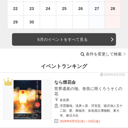
22
23
24
25
26
27
28
29
30
6月のイベントをすべて見る
条件を変更して検索
イベントランキング
2026年8月10日
なら燈花会
世界遺産の地、奈良に咲くろうそくの
花
奈良県
浮雲園地、浅茅ヶ原、浮見堂、猿沢池と五十
二段、甍、興福寺、奈良国立博物館、東大
寺、春日大社
2026年8月5日(水)～14日(金)