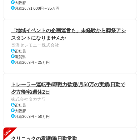
大阪府
月給26万1,000円～35万円
「地域イベントの企画運営も」未経験から葬祭アシ
スタントになりませんか
長浜セレモニー株式会社
正社員
滋賀県
月給20万円～25万円
トレーラー運転手/即戦力歓迎/月50万の実績/日勤で
夕方帰宅/週休2日
株式会社タカナワ
正社員
大阪府
月給30万円～50万円
NEW
クリニックの看護師/日勤常勤