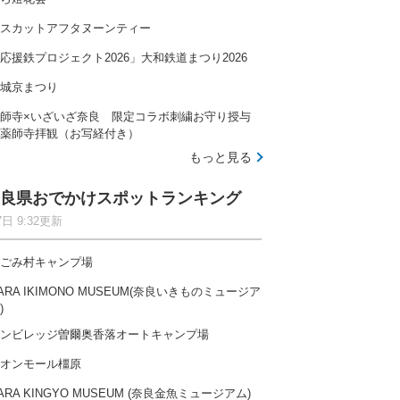
スカットアフタヌーンティー
応援鉄プロジェクト2026」大和鉄道まつり2026
城京まつり
師寺×いざいざ奈良 限定コラボ刺繍お守り授与
薬師寺拝観（お写経付き）
もっと見る
良県おでかけスポットランキング
7日 9:32更新
ごみ村キャンプ場
ARA IKIMONO MUSEUM(奈良いきものミュージア
)
ンビレッジ曽爾奥香落オートキャンプ場
オンモール橿原
ARA KINGYO MUSEUM (奈良金魚ミュージアム)