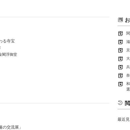
お
関
わる寺宝
滋
市
京
金閣浮御堂
大
兵
奈
和
選
閲
最近見
蓮の交流展」