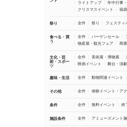
ント
ライトアップ
年中行事
クリスマスイベント
福
全件
祭り
フェスティ
祭り
全件
バーゲンセール
食べる・買
う
物産展・観光フェア
商
全件
美術展・博物展
文化・芸
術・スポー
映画イベント
舞台・演
ツ
全件
動物関連イベント
趣味・生活
全件
体験イベント・ア
その他
全件
無料イベント
終
条件
全件
アミューズメント
施設条件