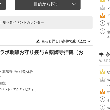
目的から探す
マ
「
る！夏休みイベントカレンダー
平
薬
＆
もっと詳しい条件で絞り込む
コラボ刺繍お守り授与＆薬師寺拝観（お
奈
8月
・薬師寺での特別体験
な
市
N
伽藍）
ム
イベント・アクティビティ
サ
イ
N