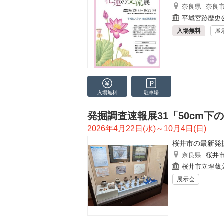
奈良県
奈良
平城宮跡歴史
入場無料
展
入場無料
駐車場
発掘調査速報展31「50cm下
2026年4月22日(水)～10月4日(日)
桜井市の最新発
奈良県
桜井
桜井市立埋蔵
展示会