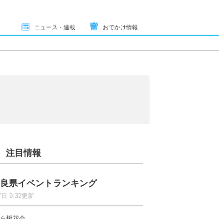
ニュース・連載
おでかけ情報
注目情報
良県イベントランキング
7日 9:32更新
ら燈花会