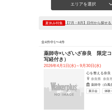
エリアを選択
【7月・8月】日付から探せ
夏休み特集
全4件中1〜4件
薬師寺×いざいざ奈良 限定
写経付き）
2026年4月1日(水)～9月30日(水)
心を整える奈良
奈良県
奈良
薬師寺（白鳳
展示会
体験