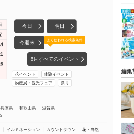
日
今日
明日
7
よく使われる検索条件
今週末
14
21
6月すべてのイベント
28
編集
花イベント
体験イベント
物産展・観光フェア
祭り
兵庫県
和歌山県
滋賀県
る
葉
イルミネーション
カウントダウン
花・自然