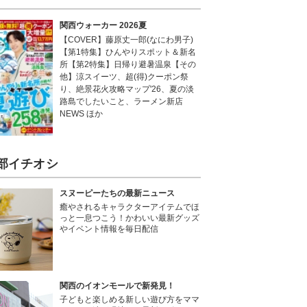
関西ウォーカー 2026夏
【COVER】藤原丈一郎(なにわ男子)
【第1特集】ひんやりスポット＆新名
所【第2特集】日帰り避暑温泉【その
他】涼スイーツ、超(得)クーポン祭
り、絶景花火攻略マップ'26、夏の淡
路島でしたいこと、ラーメン新店
NEWS ほか
部イチオシ
スヌーピーたちの最新ニュース
癒やされるキャラクターアイテムでほ
っと一息つこう！かわいい最新グッズ
やイベント情報を毎日配信
関西のイオンモールで新発見！
子どもと楽しめる新しい遊び方をママ