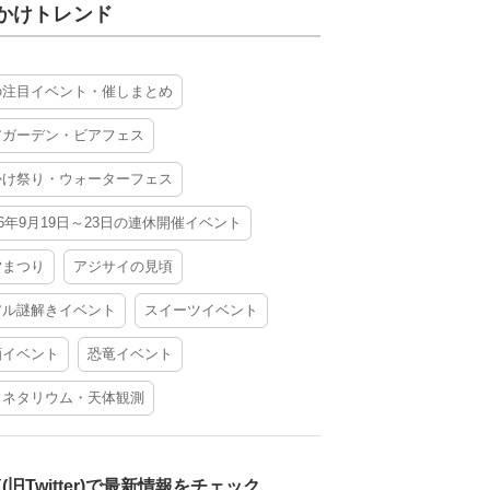
かけトレンド
の注目イベント・催しまとめ
アガーデン・ビアフェス
かけ祭り・ウォーターフェス
26年9月19日～23日の連休開催イベント
夕まつり
アジサイの見頃
アル謎解きイベント
スイーツイベント
酒イベント
恐竜イベント
ラネタリウム・天体観測
X(旧Twitter)で最新情報をチェック