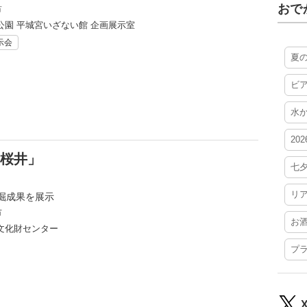
おで
市
公園 平城宮いざない館 企画展示室
示会
夏
ビ
水
20
の桜井」
七
リ
掘成果を展示
市
お
文化財センター
プ