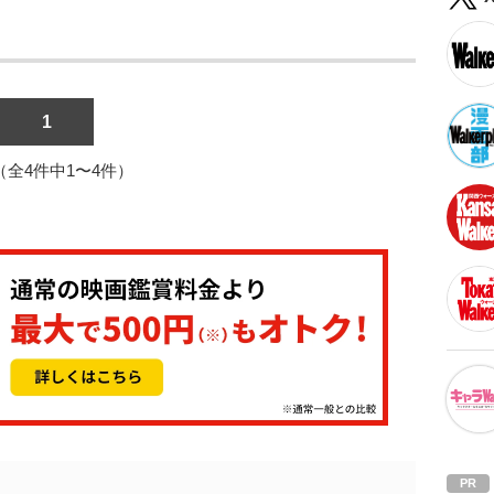
1
1（全4件中1〜4件）