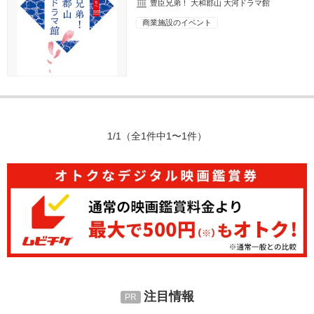
豊臣兄弟！ 大和郡山 大河ドラマ館
商業施設のイベント
1/1
（全1件中1〜1件）
注目情報