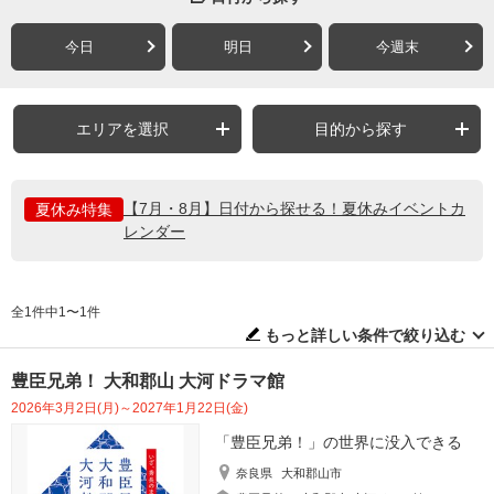
今日
明日
今週末
エリアを選択
目的から探す
【7月・8月】日付から探せる！夏休みイベントカ
夏休み特集
レンダー
全1件中1〜1件
もっと詳しい条件で絞り込む
豊臣兄弟！ 大和郡山 大河ドラマ館
2026年3月2日(月)～2027年1月22日(金)
「豊臣兄弟！」の世界に没入できる
奈良県
大和郡山市