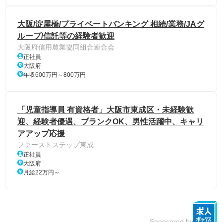
大阪/淀屋橋/プライベートバンキング 相続/業務/JAグ
ループ/信託等の経験者歓迎
大阪府信用農業協同組合連合会
正社員
大阪府
年収600万円～800万円
「児童指導員 有資格者」大阪市東成区・未経験歓
迎、経験者優遇、ブランクOK、男性活躍中、キャリ
アアップ応援
ファーストステップ東成
正社員
大阪府
月給22万円～
Sponsored by