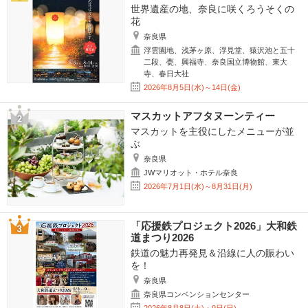
世界遺産の地、奈良に咲くろうそくの
花
奈良県
浮雲園地、浅茅ヶ原、浮見堂、猿沢池と五十
二段、甍、興福寺、奈良国立博物館、東大
寺、春日大社
2026年8月5日(水)～14日(金)
マスカットアフタヌーンティー
マスカットを主役にしたメニューが並
ぶ
奈良県
JWマリオット・ホテル奈良
2026年7月1日(水)～8月31日(月)
「応援鉄プロジェクト2026」大和鉄
道まつり2026
鉄道の魅力再発見＆沿線に人の賑わい
を！
奈良県
奈良県コンベンションセンター