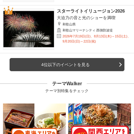
スターライトイリュージョン2026
大迫力の音と光のショーを満喫
和歌山県
和歌山マリーナシティ 西側防波堤
2026年7月19日(日)、8月13日(木)～15日(土)、
9月20日(日)～22日(祝)
4位以下のイベントを見る
テーマWalker
テーマ別特集をチェック