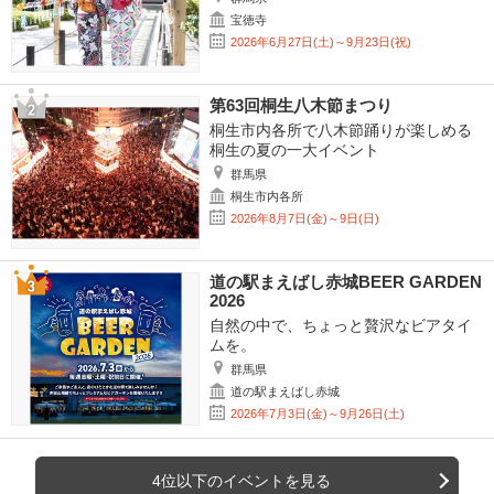
宝徳寺
2026年6月27日(土)～9月23日(祝)
第63回桐生八木節まつり
桐生市内各所で八木節踊りが楽しめる
桐生の夏の一大イベント
群馬県
桐生市内各所
2026年8月7日(金)～9日(日)
道の駅まえばし赤城BEER GARDEN
2026
自然の中で、ちょっと贅沢なビアタイ
ムを。
群馬県
道の駅まえばし赤城
2026年7月3日(金)～9月26日(土)
4位以下のイベントを見る