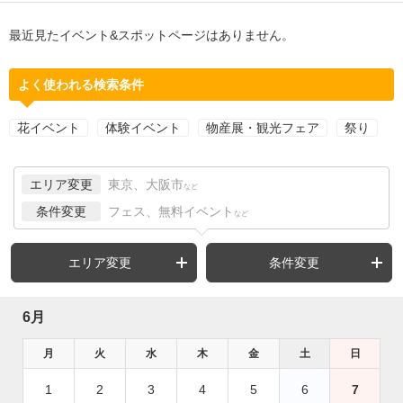
最近見たイベント&スポットページはありません。
よく使われる検索条件
花イベント
体験イベント
物産展・観光フェア
祭り
エリア変更
東京、大阪市
など
条件変更
フェス、無料イベント
など
エリア変更
条件変更
6月
月
火
水
木
金
土
日
1
2
3
4
5
6
7