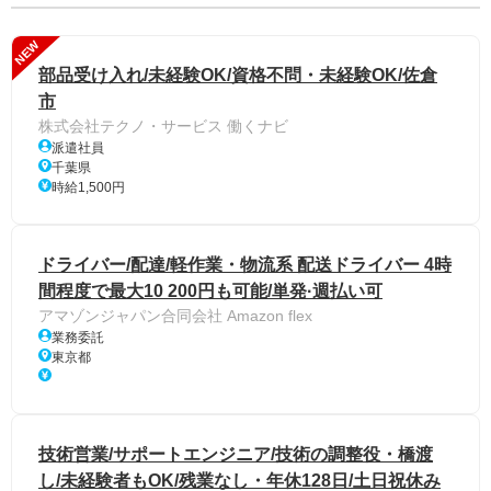
NEW
部品受け入れ/未経験OK/資格不問・未経験OK/佐倉
市
株式会社テクノ・サービス 働くナビ
派遣社員
千葉県
時給1,500円
ドライバー/配達/軽作業・物流系 配送ドライバー 4時
間程度で最大10 200円も可能/単発·週払い可
アマゾンジャパン合同会社 Amazon flex
業務委託
東京都
技術営業/サポートエンジニア/技術の調整役・橋渡
し/未経験者もOK/残業なし・年休128日/土日祝休み