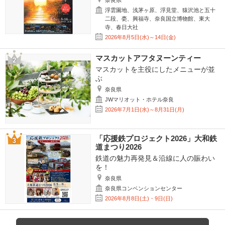
奈良県
浮雲園地、浅茅ヶ原、浮見堂、猿沢池と五十
二段、甍、興福寺、奈良国立博物館、東大
寺、春日大社
2026年8月5日(水)～14日(金)
マスカットアフタヌーンティー
マスカットを主役にしたメニューが並
ぶ
奈良県
JWマリオット・ホテル奈良
2026年7月1日(水)～8月31日(月)
「応援鉄プロジェクト2026」大和鉄
道まつり2026
鉄道の魅力再発見＆沿線に人の賑わい
を！
奈良県
奈良県コンベンションセンター
2026年8月8日(土)・9日(日)