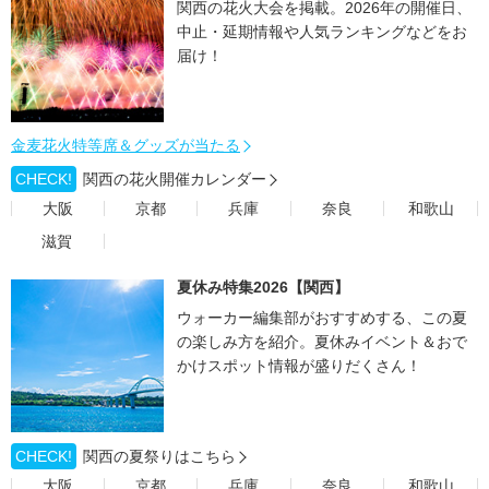
関西の花火大会を掲載。2026年の開催日、
中止・延期情報や人気ランキングなどをお
届け！
金麦花火特等席＆グッズが当たる
CHECK!
関西の花火開催カレンダー
大阪
京都
兵庫
奈良
和歌山
滋賀
夏休み特集2026【関西】
ウォーカー編集部がおすすめする、この夏
の楽しみ方を紹介。夏休みイベント＆おで
かけスポット情報が盛りだくさん！
CHECK!
関西の夏祭りはこちら
大阪
京都
兵庫
奈良
和歌山