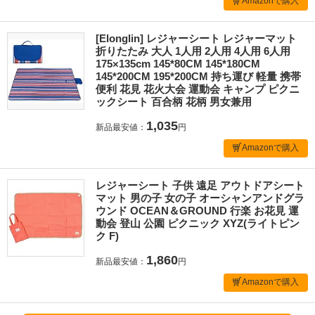
Amazonで購入
[Elonglin] レジャーシート レジャーマット
折りたたみ 大人 1人用 2人用 4人用 6人用
175×135cm 145*80CM 145*180CM
145*200CM 195*200CM 持ち運び 軽量 携帯
便利 花見 花火大会 運動会 キャンプ ピクニ
ックシート 百合柄 花柄 男女兼用
1,035
新品最安値：
円
Amazonで購入
レジャーシート 子供 遠足 アウトドアシート
マット 男の子 女の子 オーシャンアンドグラ
ウンド OCEAN＆GROUND 行楽 お花見 運
動会 登山 公園 ピクニック XYZ(ライトピン
ク F)
1,860
新品最安値：
円
Amazonで購入