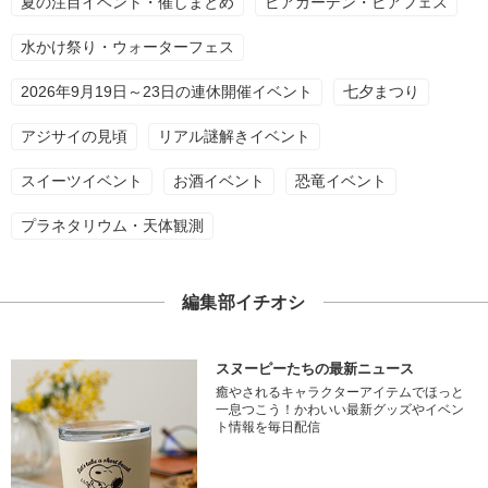
夏の注目イベント・催しまとめ
ビアガーデン・ビアフェス
水かけ祭り・ウォーターフェス
2026年9月19日～23日の連休開催イベント
七夕まつり
アジサイの見頃
リアル謎解きイベント
スイーツイベント
お酒イベント
恐竜イベント
プラネタリウム・天体観測
編集部イチオシ
スヌーピーたちの最新ニュース
癒やされるキャラクターアイテムでほっと
一息つこう！かわいい最新グッズやイベン
ト情報を毎日配信