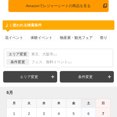
Amazonでレジャーシートの商品を見る
よく使われる検索条件
花イベント
体験イベント
物産展・観光フェア
祭り
エリア変更
東京、大阪市
など
条件変更
フェス、無料イベント
など
エリア変更
条件変更
6月
月
火
水
木
金
土
日
1
2
3
4
5
6
7