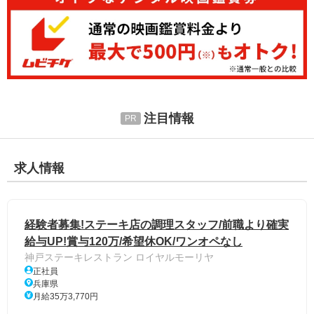
注目情報
求人情報
経験者募集!ステーキ店の調理スタッフ/前職より確実
給与UP!賞与120万/希望休OK/ワンオペなし
神戸ステーキレストラン ロイヤルモーリヤ
正社員
兵庫県
月給35万3,770円