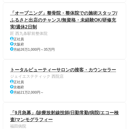
「オープニング」整骨院・整体院での施術スタッフ/
ふるさと出店のチャンス/無資格・未経験OK/研修充
実/週休2日制
匠 西九条駅前整体院
正社員
大阪府
月給26万1,000円～35万円
トータルビューティーサロンの接客・カウンセラー
ジェイエステティック 西院店
正社員
京都府
月給21万2,000円～
「9月急募」/診療放射線技師/日勤常勤/病院/エコー検
査/マンモグラフィー
福田病院