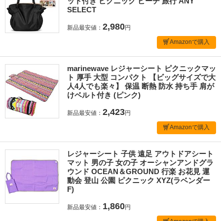
ット付き ピクニック ビーチ 旅行 ANY
SELECT
2,980
新品最安値：
円
Amazonで購入
marinewave レジャーシート ピクニックマッ
ト 厚手 大型 コンパクト 【ビッグサイズで大
人4人でも楽々】 保温 断熱 防水 持ち手 肩が
けベルト付き (ピンク)
2,423
新品最安値：
円
Amazonで購入
レジャーシート 子供 遠足 アウトドアシート
マット 男の子 女の子 オーシャンアンドグラ
ウンド OCEAN＆GROUND 行楽 お花見 運
動会 登山 公園 ピクニック XYZ(ラベンダー
F)
1,860
新品最安値：
円