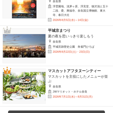
奈良県
浮雲園地、浅茅ヶ原、浮見堂、猿沢池と五十
二段、甍、興福寺、奈良国立博物館、東大
寺、春日大社
2026年8月5日(水)～14日(金)
平城京まつり
夏の夜を思いっきり楽しもう
奈良県
平城宮跡歴史公園 朱雀門ひろば
2026年8月22日(土)・23日(日)
マスカットアフタヌーンティー
マスカットを主役にしたメニューが並
ぶ
奈良県
JWマリオット・ホテル奈良
2026年7月1日(水)～8月31日(月)