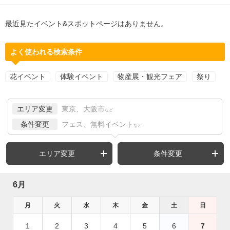
最近見たイベント&スポットページはありません。
よく使われる検索条件
花イベント
体験イベント
物産展・観光フェア
祭り
エリア変更
東京、大阪市
など
条件変更
フェス、無料イベント
など
エリア変更
条件変更
6月
月
火
水
木
金
土
日
1
2
3
4
5
6
7