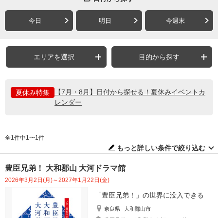
今日
明日
今週末
エリアを選択
目的から探す
【7月・8月】日付から探せる！夏休みイベントカ
夏休み特集
レンダー
全1件中1〜1件
もっと詳しい条件で絞り込む
豊臣兄弟！ 大和郡山 大河ドラマ館
2026年3月2日(月)～2027年1月22日(金)
「豊臣兄弟！」の世界に没入できる
奈良県
大和郡山市