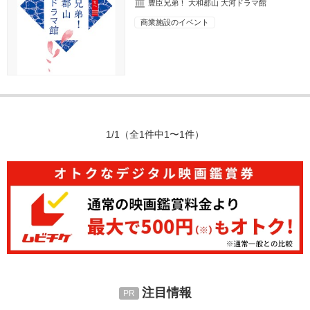
豊臣兄弟！ 大和郡山 大河ドラマ館
商業施設のイベント
1/1
（全1件中1〜1件）
注目情報