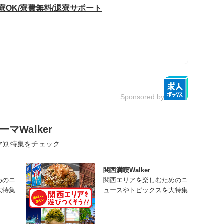
寮OK/寮費無料/退寮サポート
Sponsored by
ーマWalker
マ別特集をチェック
関西満喫Walker
めのニ
関西エリアを楽しむためのニ
大特集
ュースやトピックスを大特集