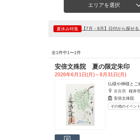
エリアを選択
【7月・8月】日付から探せ
夏休み特集
全1件中1〜1件
安倍文殊院 夏の限定朱印
2026年6月1日(月)～8月31日(月)
仏様や神様とご
奈良県
桜井
安倍文殊院
その他のイベン