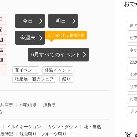
おで
日
今日
明日
夏
7
よく使われる検索条件
今週末
ビ
14
21
水
6月すべてのイベント
28
20
花イベント
体験イベント
七
物産展・観光フェア
祭り
リ
お
兵庫県
和歌山県
滋賀県
プ
る
葉
イルミネーション
カウントダウン
花・自然
・歳時記
味覚狩り・フルーツ狩り