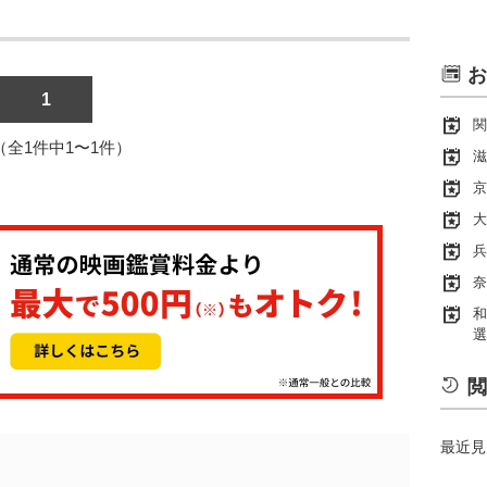
お
1
関
1（全1件中1〜1件）
滋
京
大
兵
奈
和
選
閲
最近見