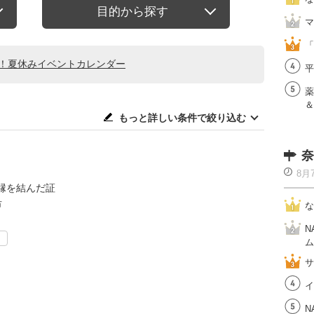
目的から探す
マ
「
る！夏休みイベントカレンダー
平
薬
＆
もっと詳しい条件で絞り込む
奈
8月
縁を結んだ証
市
な
N
ト
ム
サ
イ
N