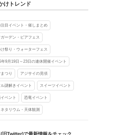
かけトレンド
の注目イベント・催しまとめ
アガーデン・ビアフェス
かけ祭り・ウォーターフェス
26年9月19日～23日の連休開催イベント
夕まつり
アジサイの見頃
アル謎解きイベント
スイーツイベント
酒イベント
恐竜イベント
ラネタリウム・天体観測
X(旧Twitter)で最新情報をチェック