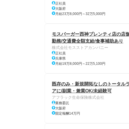
正社員
大阪府
月給23万8,000円～32万5,000円
モスバーガー西神プレンティ店の店舗スタ
勤務/交通費全額支給/食事補助あり
株式会社モスストアカンパニー
正社員
兵庫県
月給19万8,000円～22万5,100円
既存のみ・新規開拓なしのトータルラ
アに/副業・兼業OK/未経験可
アフラック生命保険株式会社
業務委託
大阪府
固定報酬14万円