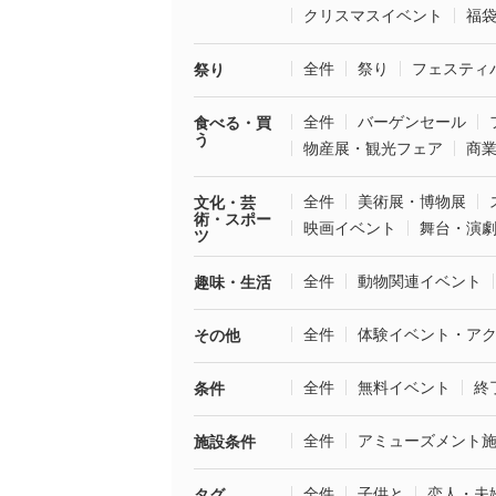
クリスマスイベント
福
全件
祭り
フェスティ
祭り
全件
バーゲンセール
食べる・買
う
物産展・観光フェア
商
全件
美術展・博物展
文化・芸
術・スポー
映画イベント
舞台・演
ツ
全件
動物関連イベント
趣味・生活
全件
体験イベント・ア
その他
全件
無料イベント
終
条件
全件
アミューズメント
施設条件
全件
子供と
恋人・夫
タグ