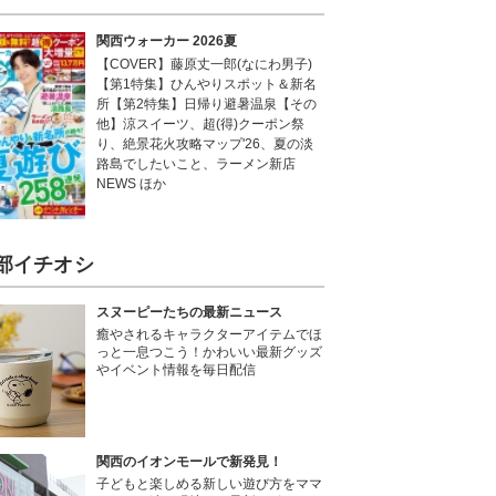
関西ウォーカー 2026夏
【COVER】藤原丈一郎(なにわ男子)
【第1特集】ひんやりスポット＆新名
所【第2特集】日帰り避暑温泉【その
他】涼スイーツ、超(得)クーポン祭
り、絶景花火攻略マップ'26、夏の淡
路島でしたいこと、ラーメン新店
NEWS ほか
部イチオシ
スヌーピーたちの最新ニュース
癒やされるキャラクターアイテムでほ
っと一息つこう！かわいい最新グッズ
やイベント情報を毎日配信
関西のイオンモールで新発見！
子どもと楽しめる新しい遊び方をママ