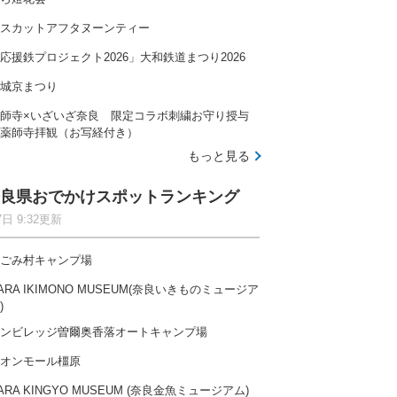
スカットアフタヌーンティー
応援鉄プロジェクト2026」大和鉄道まつり2026
城京まつり
師寺×いざいざ奈良 限定コラボ刺繍お守り授与
薬師寺拝観（お写経付き）
もっと見る
良県おでかけスポットランキング
7日 9:32更新
ごみ村キャンプ場
ARA IKIMONO MUSEUM(奈良いきものミュージア
)
ンビレッジ曽爾奥香落オートキャンプ場
オンモール橿原
ARA KINGYO MUSEUM (奈良金魚ミュージアム)