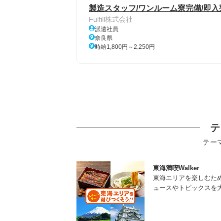
製造スタッフ/ワンルーム寮完備/即入
Fulfill株式会社
派遣社員
奈良県
時給1,800円～2,250円
テ
テー
東海満喫Walker
東海エリアを楽しむた
ュースやトピックスを