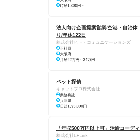
大阪府
時給1,300円～
法人向け企画提案営業/空港・自治体
り/年休122日
株式会社ヒト・コミュニケーションズ
正社員
大阪府
月給22万円～34万円
ペット探偵
キャットプロ株式会社
業務委託
兵庫県
日給1万5,000円
「年収500万円以上可」治験コーディ
株式会社EPLink