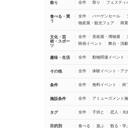
全件
祭り
フェスティ
祭り
全件
バーゲンセール
食べる・買
う
物産展・観光フェア
商
全件
美術展・博物展
文化・芸
術・スポー
映画イベント
舞台・演
ツ
全件
動物関連イベント
趣味・生活
全件
体験イベント・ア
その他
全件
無料イベント
終
条件
全件
アミューズメント
施設条件
全件
子供と
恋人・夫
タグ
目的別
食べる
遊ぶ
観る・学