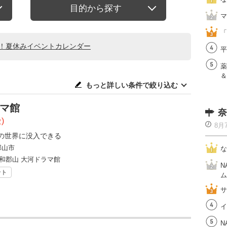
目的から探す
マ
「
る！夏休みイベントカレンダー
平
薬
＆
もっと詳しい条件で絞り込む
ラマ館
奈
)
8月
の世界に没入できる
郡山市
な
和郡山 大河ドラマ館
N
ント
ム
サ
イ
N