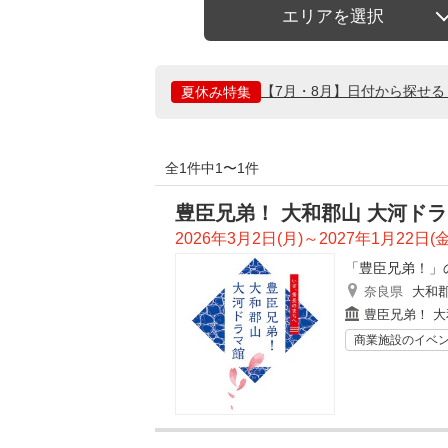
エリアを選択
【7月・8月】日付から探せ
夏休み特集
全1件中1〜1件
豊臣兄弟！ 大和郡山 大河ド
2026年3月2日(月)～2027年1月22日(金
「豊臣兄弟！」
奈良県
大和
豊臣兄弟！ 大
商業施設のイベ