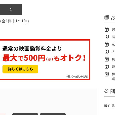
1
お
1（全1件中1〜1件）
関
滋
京
大
兵
奈
和
選
閲
最近見