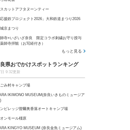
スカットアフタヌーンティー
応援鉄プロジェクト2026」大和鉄道まつり2026
城京まつり
師寺×いざいざ奈良 限定コラボ刺繍お守り授与
薬師寺拝観（お写経付き）
もっと見る
良県おでかけスポットランキング
7日 9:32更新
ごみ村キャンプ場
ARA IKIMONO MUSEUM(奈良いきものミュージア
)
ンビレッジ曽爾奥香落オートキャンプ場
オンモール橿原
ARA KINGYO MUSEUM (奈良金魚ミュージアム)