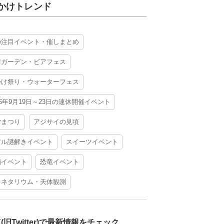
かけトレンド
の注目イベント・催しまとめ
アガーデン・ビアフェス
かけ祭り・ウォーターフェス
26年9月19日～23日の連休開催イベント
夕まつり
アジサイの見頃
アル謎解きイベント
スイーツイベント
酒イベント
恐竜イベント
ラネタリウム・天体観測
X(旧Twitter)で最新情報をチェック