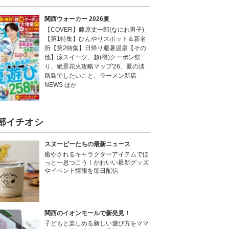
関西ウォーカー 2026夏
【COVER】藤原丈一郎(なにわ男子)
【第1特集】ひんやりスポット＆新名
所【第2特集】日帰り避暑温泉【その
他】涼スイーツ、超(得)クーポン祭
り、絶景花火攻略マップ'26、夏の淡
路島でしたいこと、ラーメン新店
NEWS ほか
部イチオシ
スヌーピーたちの最新ニュース
癒やされるキャラクターアイテムでほ
っと一息つこう！かわいい最新グッズ
やイベント情報を毎日配信
関西のイオンモールで新発見！
子どもと楽しめる新しい遊び方をママ