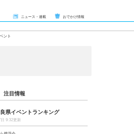
ニュース・連載
おでかけ情報
ベント
注目情報
良県イベントランキング
7日 9:32更新
ら燈花会