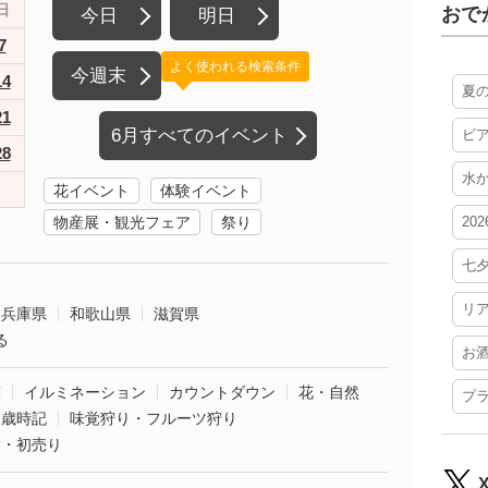
日
おで
今日
明日
7
よく使われる検索条件
今週末
14
夏
21
6月すべてのイベント
ビ
28
水
花イベント
体験イベント
物産展・観光フェア
祭り
20
七
リ
兵庫県
和歌山県
滋賀県
る
お
葉
イルミネーション
カウントダウン
花・自然
プ
・歳時記
味覚狩り・フルーツ狩り
袋・初売り