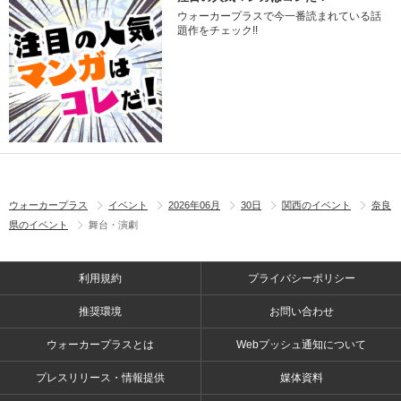
ウォーカープラスで今一番読まれている話
題作をチェック!!
ウォーカープラス
イベント
2026年06月
30日
関西のイベント
奈良
県のイベント
舞台・演劇
利用規約
プライバシーポリシー
推奨環境
お問い合わせ
ウォーカープラスとは
Webプッシュ通知について
プレスリリース・情報提供
媒体資料