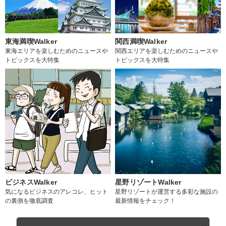
東海満喫Walker
関西満喫Walker
東海エリアを楽しむためのニュースや
関西エリアを楽しむためのニュースや
トピックスを大特集
トピックスを大特集
ビジネスWalker
星野リゾートWalker
気になるビジネスのアレコレ、ヒット
星野リゾートが運営する多彩な施設の
の裏側を徹底調査
最新情報をチェック！