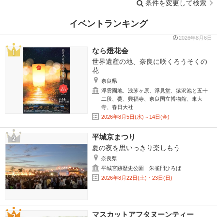
条件を変更して検索
イベントランキング
2026年8月6日
なら燈花会
世界遺産の地、奈良に咲くろうそくの
花
奈良県
浮雲園地、浅茅ヶ原、浮見堂、猿沢池と五十
二段、甍、興福寺、奈良国立博物館、東大
寺、春日大社
2026年8月5日(水)～14日(金)
平城京まつり
夏の夜を思いっきり楽しもう
奈良県
平城宮跡歴史公園 朱雀門ひろば
2026年8月22日(土)・23日(日)
マスカットアフタヌーンティー