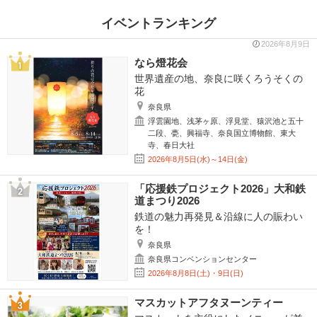
イベントランキング
2026年8月9日
なら燈花会
世界遺産の地、奈良に咲くろうそくの
花
奈良県
浮雲園地、浅茅ヶ原、浮見堂、猿沢池と五十
二段、甍、興福寺、奈良国立博物館、東大
寺、春日大社
2026年8月5日(水)～14日(金)
「応援鉄プロジェクト2026」大和鉄
道まつり2026
鉄道の魅力再発見＆沿線に人の賑わい
を！
奈良県
奈良県コンベンションセンター
2026年8月8日(土)・9日(日)
マスカットアフタヌーンティー