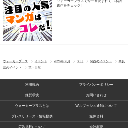
ウォーカープラスで今一番読まれている話
題作をチェック!!
ウォーカープラス
イベント
2026年06月
30日
関西のイベント
奈良
県のイベント
花・自然
利用規約
プライバシーポリシー
推奨環境
お問い合わせ
ウォーカープラスとは
Webプッシュ通知について
プレスリリース・情報提供
媒体資料
広告掲載について
会社概要