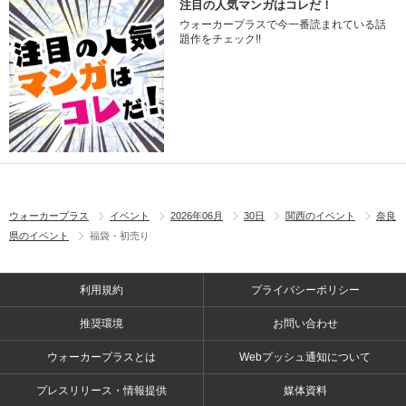
注目の人気マンガはコレだ！
ウォーカープラスで今一番読まれている話
題作をチェック!!
ウォーカープラス
イベント
2026年06月
30日
関西のイベント
奈良
県のイベント
福袋・初売り
利用規約
プライバシーポリシー
推奨環境
お問い合わせ
ウォーカープラスとは
Webプッシュ通知について
プレスリリース・情報提供
媒体資料