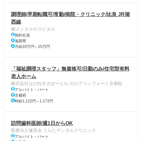
調理師/早期転職可/常勤/病院・クリニック/比良 JR湖
西線
楠メンタルホスピタル
契約社員
滋賀県
月給20万円～25万円
「福祉調理スタッフ」無資格可/日勤のみ/住宅型有料
老人ホーム
株式会社はぴねすさぽーと/レガロアコンフォート京都桂
アルバイト・パート
京都府
時給1,122円～1,172円
訪問歯科医師/週1日からOK
医療法人健笑会 うらたデンタルクリニック
アルバイト・パート