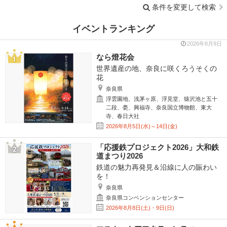
条件を変更して検索
イベントランキング
2026年8月9日
なら燈花会
世界遺産の地、奈良に咲くろうそくの
花
奈良県
浮雲園地、浅茅ヶ原、浮見堂、猿沢池と五十
二段、甍、興福寺、奈良国立博物館、東大
寺、春日大社
2026年8月5日(水)～14日(金)
「応援鉄プロジェクト2026」大和鉄
道まつり2026
鉄道の魅力再発見＆沿線に人の賑わい
を！
奈良県
奈良県コンベンションセンター
2026年8月8日(土)・9日(日)