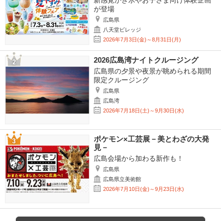
新感覚かき氷やお子さま向け体験企画
が登場
広島県
八天堂ビレッジ
2026年7月3日(金)～8月31日(月)
2026広島湾ナイトクルージング
広島県の夕景や夜景が眺められる期間
限定クルージング
広島県
広島湾
2026年7月18日(土)～9月30日(水)
ポケモン×工芸展－美とわざの大発
見－
広島会場から加わる新作も！
広島県
広島県立美術館
2026年7月10日(金)～9月23日(水)