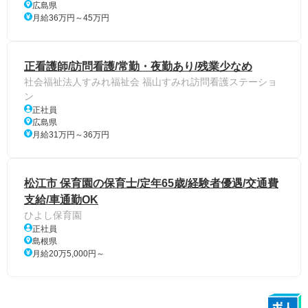
広島県
月給36万円～45万円
正看護師/訪問看護/常勤・夜勤あり/残業少なめ
社会福祉法人すみれ福祉会 福山すみれ訪問看護ステーショ
ン
正社員
広島県
月給31万円～36万円
松江市 保育園の保育士/定年65歳/経験者優遇/交通費
支給/車通勤OK
ひよし保育園
正社員
島根県
月給20万5,000円～