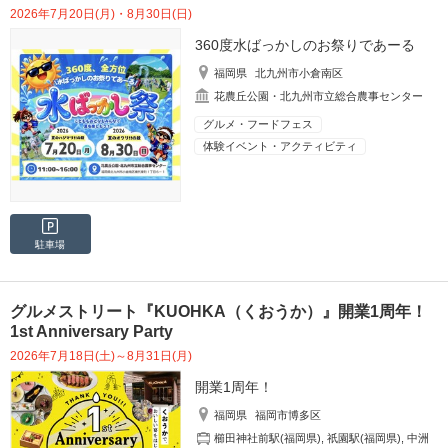
2026年7月20日(月)・8月30日(日)
360度水ばっかしのお祭りであーる
福岡県
北九州市小倉南区
花農丘公園・北九州市立総合農事センター
グルメ・フードフェス
体験イベント・アクティビティ
駐車場
グルメストリート『KUOHKA（くおうか）』開業1周年！
1st Anniversary Party
2026年7月18日(土)～8月31日(月)
開業1周年！
福岡県
福岡市博多区
櫛田神社前駅(福岡県)
,
祇園駅(福岡県)
,
中洲