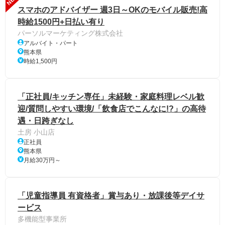
スマホのアドバイザー 週3日～OKのモバイル販売!高
時給1500円+日払い有り
パーソルマーケティング株式会社
アルバイト・パート
熊本県
時給1,500円
「正社員/キッチン専任」未経験・家庭料理レベル歓
迎/質問しやすい環境/「飲食店でこんなに!?」の高待
遇・日跨ぎなし
土房 小山店
正社員
熊本県
月給30万円～
「児童指導員 有資格者」賞与あり・放課後等デイサ
ービス
多機能型事業所