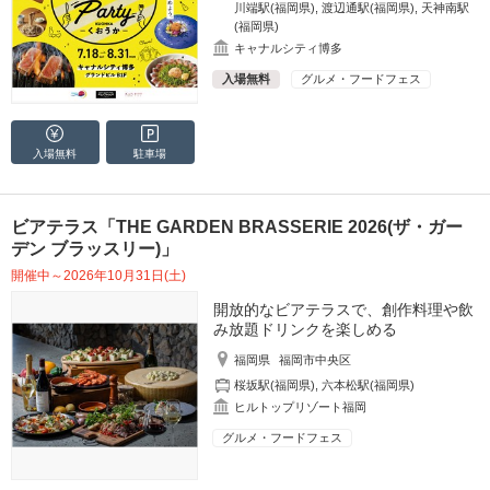
川端駅(福岡県)
,
渡辺通駅(福岡県)
,
天神南駅
(福岡県)
キャナルシティ博多
入場無料
グルメ・フードフェス
入場無料
駐車場
ビアテラス「THE GARDEN BRASSERIE 2026(ザ・ガー
デン ブラッスリー)」
開催中～2026年10月31日(土)
開放的なビアテラスで、創作料理や飲
み放題ドリンクを楽しめる
福岡県
福岡市中央区
桜坂駅(福岡県)
,
六本松駅(福岡県)
ヒルトップリゾート福岡
グルメ・フードフェス