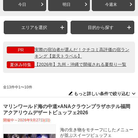
今日
明日
今週末
エリアを選択
目的から探す
実際の宿泊者が選んだ！クチコミ高評価の宿ラン
PR
キング【楽天トラベル】
【2026年】九州・沖縄で開催される夏祭り一覧
夏休み特集
全13件中1〜10件
もっと詳しい条件で絞り込む
マリンワールド海の中道×ANAクラウンプラザホテル福岡
アクアリウムデザートビュッフェ2026
開催中～2026年9月27日(日)
海の生き物をモチーフにしたメニュー
が並ぶスイーツビュッフェ