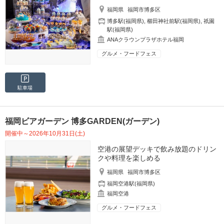
福岡県
福岡市博多区
博多駅(福岡県)
,
櫛田神社前駅(福岡県)
,
祇園
駅(福岡県)
ANAクラウンプラザホテル福岡
グルメ・フードフェス
駐車場
福岡ビアガーデン 博多GARDEN(ガーデン)
開催中～2026年10月31日(土)
空港の展望デッキで飲み放題のドリン
クや料理を楽しめる
福岡県
福岡市博多区
福岡空港駅(福岡県)
福岡空港
グルメ・フードフェス