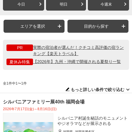
今日
明日
今週末
エリアを選択
目的から探す
実際の宿泊者が選んだ！クチコミ高評価の宿ラン
PR
キング【楽天トラベル】
【2026年】九州・沖縄で開催される夏祭り一覧
夏休み特集
全1件中1〜1件
もっと詳しい条件で絞り込む
シルバニアファミリー展40th 福岡会場
2026年7月17日(金)～8月16日(日)
シルバニア村誕生秘話のモニュメント
やジオラマなどが展示される
福岡県
福岡市博多区