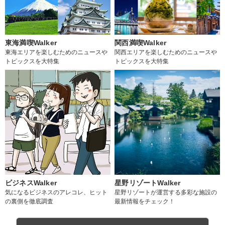
東海満喫Walker
関西満喫Walker
東海エリアを楽しむためのニュースや
関西エリアを楽しむためのニュースや
トピックスを大特集
トピックスを大特集
ビジネスWalker
星野リゾートWalker
気になるビジネスのアレコレ、ヒット
星野リゾートが運営する多彩な施設の
の裏側を徹底調査
最新情報をチェック！