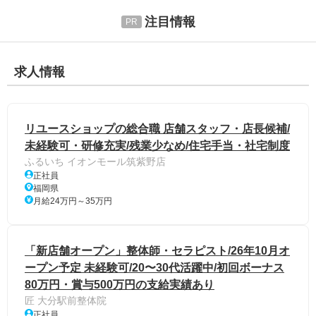
注目情報
求人情報
リユースショップの総合職 店舗スタッフ・店長候補/
未経験可・研修充実/残業少なめ/住宅手当・社宅制度
ふるいち イオンモール筑紫野店
正社員
福岡県
月給24万円～35万円
「新店舗オープン」整体師・セラピスト/26年10月オ
ープン予定 未経験可/20〜30代活躍中/初回ボーナス
80万円・賞与500万円の支給実績あり
匠 大分駅前整体院
正社員