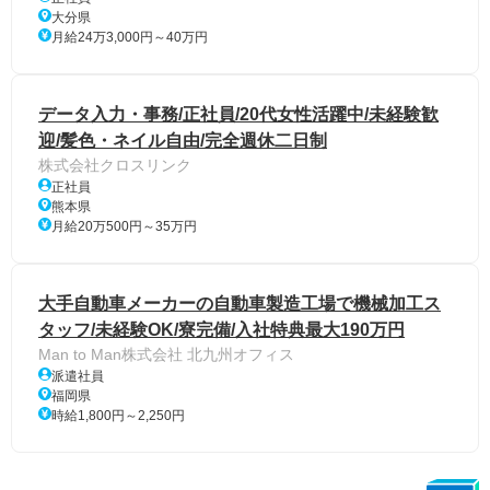
大分県
月給24万3,000円～40万円
データ入力・事務/正社員/20代女性活躍中/未経験歓
迎/髪色・ネイル自由/完全週休二日制
株式会社クロスリンク
正社員
熊本県
月給20万500円～35万円
大手自動車メーカーの自動車製造工場で機械加工ス
タッフ/未経験OK/寮完備/入社特典最大190万円
Man to Man株式会社 北九州オフィス
派遣社員
福岡県
時給1,800円～2,250円