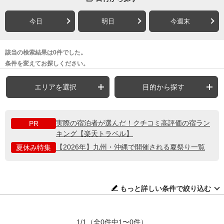
今日
明日
今週末
該当の検索結果は0件でした。
条件を変えてお探しください。
エリアを選択
目的から探す
実際の宿泊者が選んだ！クチコミ高評価の宿ラン
PR
キング【楽天トラベル】
【2026年】九州・沖縄で開催される夏祭り一覧
夏休み特集
もっと詳しい条件で絞り込む
1/1
（全0件中1〜0件）