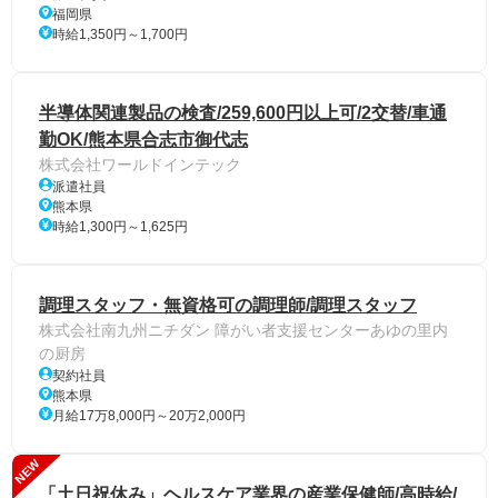
福岡県
時給1,350円～1,700円
半導体関連製品の検査/259,600円以上可/2交替/車通
勤OK/熊本県合志市御代志
株式会社ワールドインテック
派遣社員
熊本県
時給1,300円～1,625円
調理スタッフ・無資格可の調理師/調理スタッフ
株式会社南九州ニチダン 障がい者支援センターあゆの里内
の厨房
契約社員
熊本県
月給17万8,000円～20万2,000円
NEW
「土日祝休み」ヘルスケア業界の産業保健師/高時給/