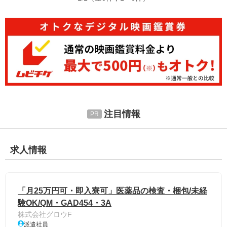
注目情報
求人情報
「月25万円可・即入寮可」医薬品の検査・梱包/未経
験OK/QM・GAD454・3A
株式会社グロウF
派遣社員