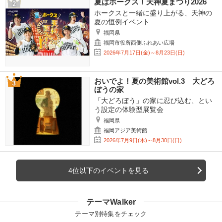
夏はホークス！天神夏まつり2026
ホークスと一緒に盛り上がる、天神の
夏の恒例イベント
福岡県
福岡市役所西側ふれあい広場
2026年7月17日(金)～8月23日(日)
おいでよ！夏の美術館vol.3 大どろ
ぼうの家
「大どろぼう」の家に忍び込む、とい
う設定の体験型展覧会
福岡県
福岡アジア美術館
2026年7月9日(木)～8月30日(日)
4位以下のイベントを見る
テーマWalker
テーマ別特集をチェック