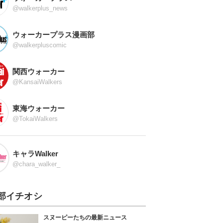
@walkerplus_news
ウォーカープラス漫画部
@walkerpluscomic
関西ウォーカー
@KansaiWalkers
東海ウォーカー
@TokaiWalkers
キャラWalker
@chara_walker_
部イチオシ
スヌーピーたちの最新ニュース