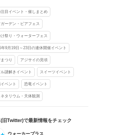
の注目イベント・催しまとめ
アガーデン・ビアフェス
かけ祭り・ウォーターフェス
26年9月19日～23日の連休開催イベント
夕まつり
アジサイの見頃
アル謎解きイベント
スイーツイベント
酒イベント
恐竜イベント
ラネタリウム・天体観測
X(旧Twitter)で最新情報をチェック
ウォーカープラス