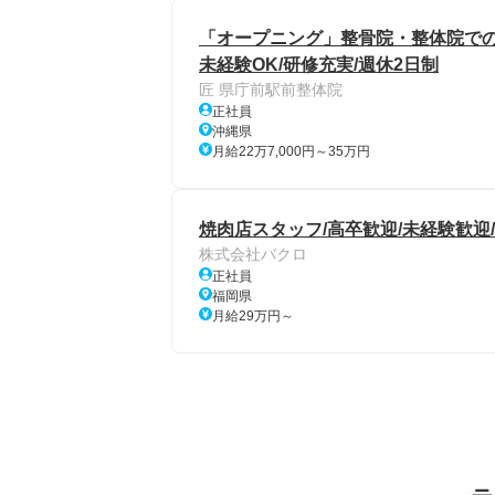
「オープニング」整骨院・整体院での
未経験OK/研修充実/週休2日制
匠 県庁前駅前整体院
正社員
沖縄県
月給22万7,000円～35万円
焼肉店スタッフ/高卒歓迎/未経験歓迎/
株式会社バクロ
正社員
福岡県
月給29万円～