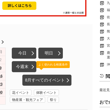
九
福
佐
長
熊
大
月
宮
日
今日
明日
鹿
選
2
沖
よく使われる検索条件
今週末
9
16
閲
8月すべてのイベント
23
最近見
30
花イベント
体験イベント
物産展・観光フェア
祭り
おで