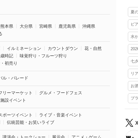
夏
ビ
熊本県
大分県
宮崎県
鹿児島県
沖縄県
る
水
葉
イルミネーション
カウントダウン
花・自然
20
・歳時記
味覚狩り・フルーツ狩り
七
袋・初売り
リ
バル・パレード
お
フリーマーケット
グルメ・フードフェス
プ
業施設イベント
スポーツイベント
ライブ・音楽イベント
劇
伝統芸能・お笑いライブ
講演会・トークショー
展示会
アニメ・ゲーム