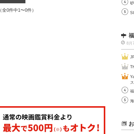
砂
1（全0件中1〜0件）
S
福
8月
J
T
Y
ス
福
海
お