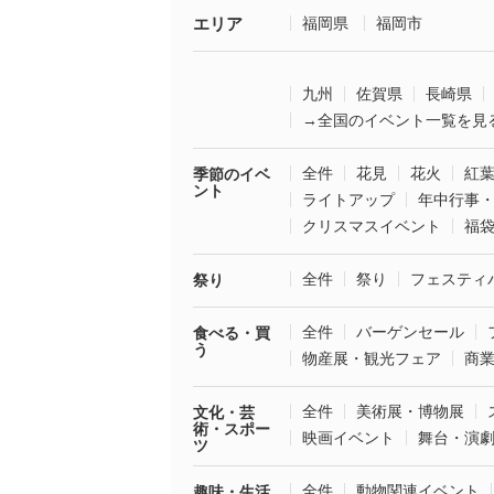
エリア
福岡県
福岡市
九州
佐賀県
長崎県
→全国のイベント一覧を見
全件
花見
花火
紅
季節のイベ
ント
ライトアップ
年中行事
クリスマスイベント
福
全件
祭り
フェスティ
祭り
全件
バーゲンセール
食べる・買
う
物産展・観光フェア
商
全件
美術展・博物展
文化・芸
術・スポー
映画イベント
舞台・演
ツ
全件
動物関連イベント
趣味・生活