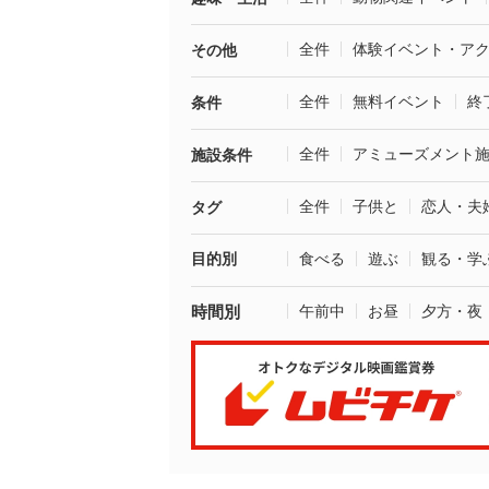
全件
体験イベント・ア
その他
全件
無料イベント
終
条件
全件
アミューズメント
施設条件
全件
子供と
恋人・夫
タグ
目的別
食べる
遊ぶ
観る・学
時間別
午前中
お昼
夕方・夜