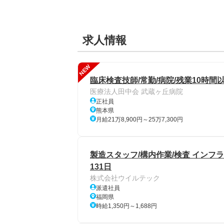
求人情報
NEW
臨床検査技師/常勤/病院/残業10時間
医療法人田中会 武蔵ヶ丘病院
正社員
熊本県
月給21万8,900円～25万7,300円
製造スタッフ/構内作業/検査 インフ
131日
株式会社ウイルテック
派遣社員
福岡県
時給1,350円～1,688円