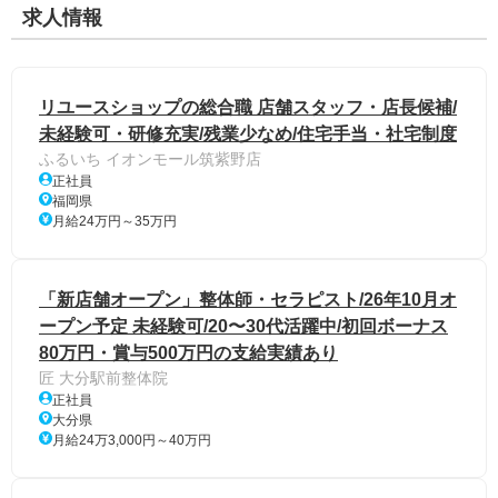
求人情報
リユースショップの総合職 店舗スタッフ・店長候補/
未経験可・研修充実/残業少なめ/住宅手当・社宅制度
ふるいち イオンモール筑紫野店
正社員
福岡県
月給24万円～35万円
「新店舗オープン」整体師・セラピスト/26年10月オ
ープン予定 未経験可/20〜30代活躍中/初回ボーナス
80万円・賞与500万円の支給実績あり
匠 大分駅前整体院
正社員
大分県
月給24万3,000円～40万円