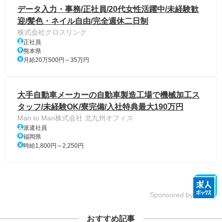
データ入力・事務/正社員/20代女性活躍中/未経験歓
迎/髪色・ネイル自由/完全週休二日制
株式会社クロスリンク
正社員
熊本県
月給20万500円～35万円
大手自動車メーカーの自動車製造工場で機械加工ス
タッフ/未経験OK/寮完備/入社特典最大190万円
Man to Man株式会社 北九州オフィス
派遣社員
福岡県
時給1,800円～2,250円
Sponsored by
おすすめ記事