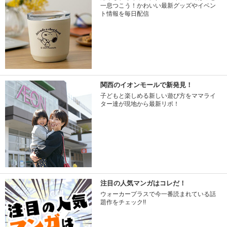
一息つこう！かわいい最新グッズやイベン
ト情報を毎日配信
関西のイオンモールで新発見！
子どもと楽しめる新しい遊び方をママライ
ター達が現地から最新リポ！
注目の人気マンガはコレだ！
ウォーカープラスで今一番読まれている話
題作をチェック!!