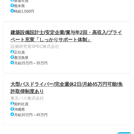
派遣社員
熊本県
時給1,500円
建築設備設計士/安定企業/賞与年2回・高収入/プライ
ベート充実「しっかりサポート体制」
設備研究室SPEC株式会社
正社員
鹿児島県
月給25万円～35万円
大型バスドライバー/完全週休2日/月給45万円可能/免
許取得制度あり
東京バス株式会社
契約社員
沖縄県
月給20万円～45万円