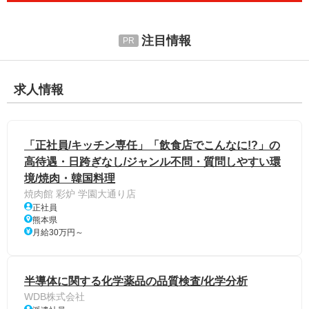
注目情報
求人情報
「正社員/キッチン専任」「飲食店でこんなに!?」の
高待遇・日跨ぎなし/ジャンル不問・質問しやすい環
境/焼肉・韓国料理
焼肉館 彩炉 学園大通り店
正社員
熊本県
月給30万円～
半導体に関する化学薬品の品質検査/化学分析
WDB株式会社