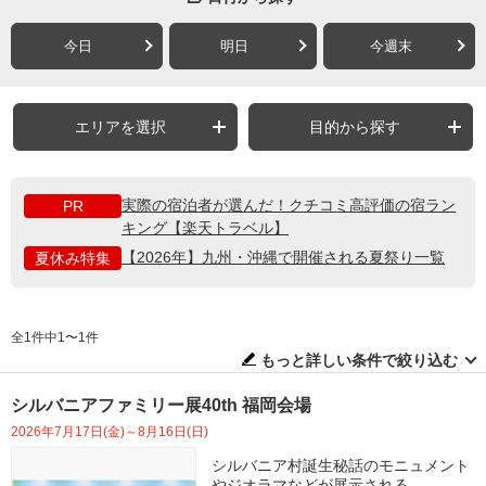
今日
明日
今週末
エリアを選択
目的から探す
実際の宿泊者が選んだ！クチコミ高評価の宿ラン
PR
キング【楽天トラベル】
【2026年】九州・沖縄で開催される夏祭り一覧
夏休み特集
全1件中1〜1件
もっと詳しい条件で絞り込む
シルバニアファミリー展40th 福岡会場
2026年7月17日(金)～8月16日(日)
シルバニア村誕生秘話のモニュメント
やジオラマなどが展示される