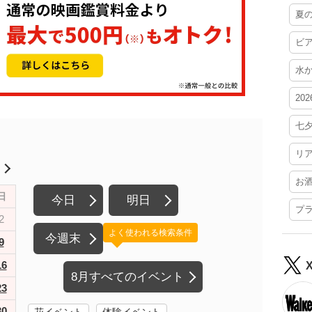
夏
ビ
水
20
七
リ
月
お
日
今日
明日
プ
2
よく使われる検索条件
今週末
9
16
8月すべてのイベント
23
30