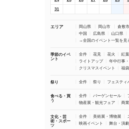
31
エリア
岡山県
岡山市
倉敷
中国
広島県
山口県
→全国のイベント一覧を見
全件
花見
花火
紅
季節のイベ
ント
ライトアップ
年中行事
クリスマスイベント
福
全件
祭り
フェスティ
祭り
全件
バーゲンセール
食べる・買
う
物産展・観光フェア
商
全件
美術展・博物展
文化・芸
術・スポー
映画イベント
舞台・演
ツ