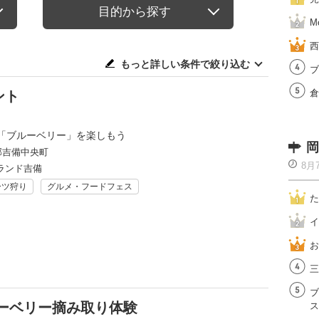
目的から探す
M
西
もっと詳しい条件で絞り込む
ブ
倉
ント
「ブルーベリー」を楽しもう
岡
郡吉備中央町
8月
ランド吉備
ーツ狩り
グルメ・フードフェス
た
イ
お
三
ブ
ーベリー摘み取り体験
ス