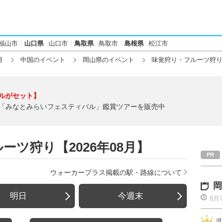
福山市
山口県
山口市
鳥取県
鳥取市
島根県
松江市
月
中国のイベント
岡山県のイベント
味覚狩り・フルーツ狩
ルがセット】
「みなとみらいフェスティバル」鑑賞ツアーを販売中
ツ狩り【2026年08月】
ウォーカープラス掲載の駅・路線について
岡
明日
今週末
8月
児