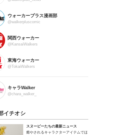
ウォーカープラス漫画部
@walkerpluscomic
関西ウォーカー
@KansaiWalkers
東海ウォーカー
@TokaiWalkers
キャラWalker
@chara_walker_
部イチオシ
スヌーピーたちの最新ニュース
癒やされるキャラクターアイテムでほ