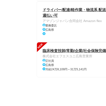
ドライバー/配達/軽作業・物流系 配送
週払い可
アマゾンジャパン合同会社 Amazon flex
業務委託
広島県
NEW
臨床検査技師/常勤/企業/社会保険完備
株式会社エフエスユニ広島営業所
正社員
広島県
月給24万8,109円～31万5,141円