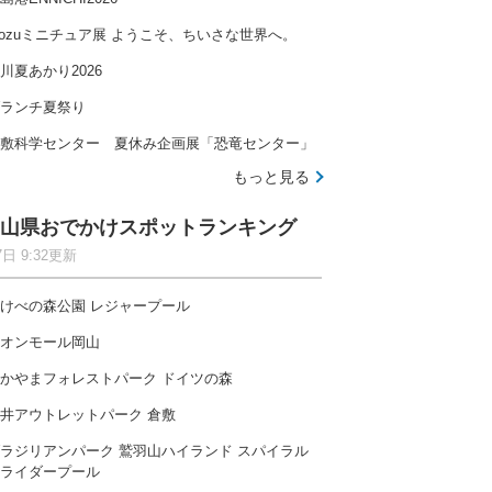
ozuミニチュア展 ようこそ、ちいさな世界へ。
川夏あかり2026
ランチ夏祭り
敷科学センター 夏休み企画展「恐竜センター」
もっと見る
山県おでかけスポットランキング
7日 9:32更新
けべの森公園 レジャープール
オンモール岡山
かやまフォレストパーク ドイツの森
井アウトレットパーク 倉敷
ラジリアンパーク 鷲羽山ハイランド スパイラル
ライダープール