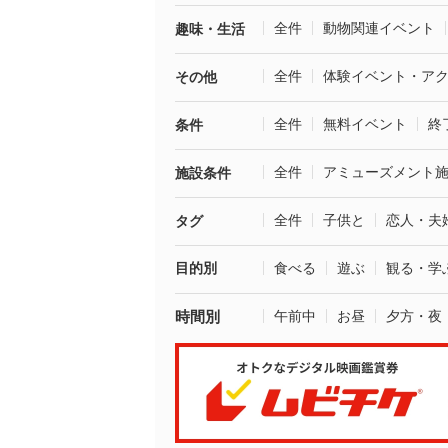
全件
動物関連イベント
趣味・生活
全件
体験イベント・ア
その他
全件
無料イベント
終
条件
全件
アミューズメント
施設条件
全件
子供と
恋人・夫
タグ
目的別
食べる
遊ぶ
観る・学
時間別
午前中
お昼
夕方・夜