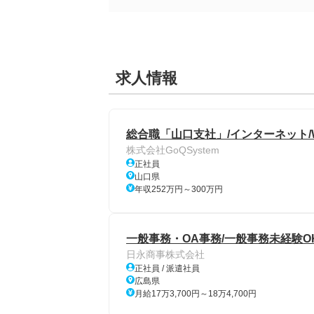
求人情報
総合職「山口支社」/インターネット/
株式会社GoQSystem
正社員
山口県
年収252万円～300万円
一般事務・OA事務/一般事務未経験
日永商事株式会社
正社員 / 派遣社員
広島県
月給17万3,700円～18万4,700円