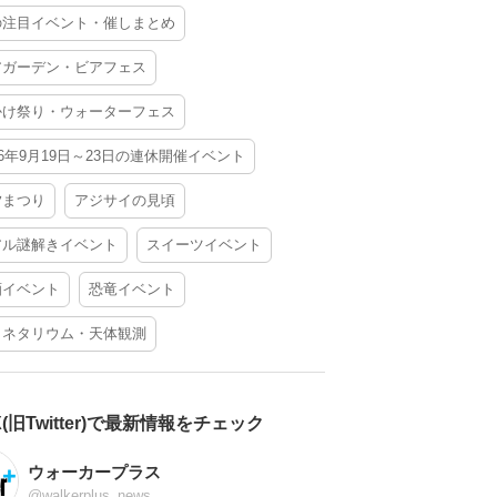
の注目イベント・催しまとめ
アガーデン・ビアフェス
かけ祭り・ウォーターフェス
26年9月19日～23日の連休開催イベント
夕まつり
アジサイの見頃
アル謎解きイベント
スイーツイベント
酒イベント
恐竜イベント
ラネタリウム・天体観測
X(旧Twitter)で最新情報をチェック
ウォーカープラス
@walkerplus_news