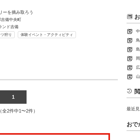
リーを摘み取ろう
お
郡吉備中央町
ランド吉備
中
ーツ狩り
体験イベント・アクティビティ
鳥
島
岡
広
山
閲
1
最近見
1（全2件中1〜2件）
おで