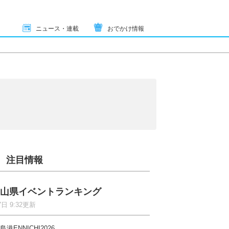
ニュース・連載
おでかけ情報
り
注目情報
山県イベントランキング
7日 9:32更新
島港ENNICHI2026