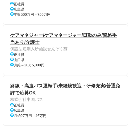
正社員
広島県
年収500万円～750万円
ケアマネジャー/ケアマネージャー/日勤のみ/資格手
当あり/介護士
併設型短期入所施設せんぞく苑
正社員
山口県
月給～20万5,000円
路線・高速バス運転手/未経験歓迎・研修充実/普通免
許で応募OK
株式会社中国バス
正社員
広島県
月給27万円～46万円