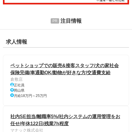
注目情報
求人情報
ペットショップでの販売&接客スタッフ/犬の家社会
保険完備/車通勤OK/動物が好きな方/交通費支給
倉敷店
正社員
岡山県
月給18万円～25万円
社内SE担当/離職率5%/社内システムの運用管理をお
任せ/年休122日/残業7h程度
マナック株式会社