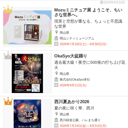
2026年8月10日
Mozuミニチュア展 ようこそ、ちい
さな世界へ。
現実と空想が重なる、ちょっと不思議
な世界
岡山県
岡山シティミュージアム
2026年7月18日(土)～8月30日(日)
OkaSyo大盆踊り
過去最大級！夜空に500発の打ち上げ花
火
岡山県
株式会社OkaSyo本社
2026年8月11日(火)
西川夏あかり2026
夏の夜に咲く華、西川
岡山県
西川緑道公園、ハレまち通り
2026年7月24日(金)～8月31日(月)