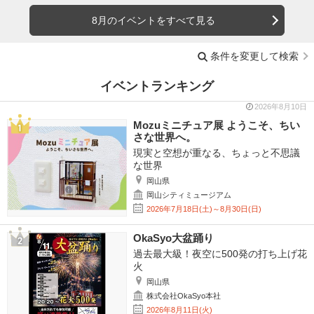
8月のイベントをすべて見る
条件を変更して検索
イベントランキング
2026年8月10日
Mozuミニチュア展 ようこそ、ちい
さな世界へ。
現実と空想が重なる、ちょっと不思議
な世界
岡山県
岡山シティミュージアム
2026年7月18日(土)～8月30日(日)
OkaSyo大盆踊り
過去最大級！夜空に500発の打ち上げ花
火
岡山県
株式会社OkaSyo本社
2026年8月11日(火)