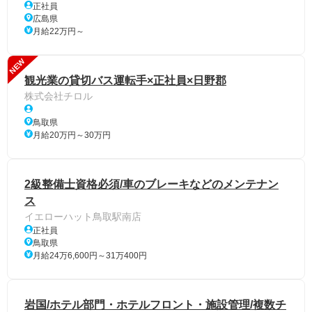
正社員
広島県
月給22万円～
NEW
観光業の貸切バス運転手×正社員×日野郡
株式会社チロル
鳥取県
月給20万円～30万円
2級整備士資格必須/車のブレーキなどのメンテナン
ス
イエローハット鳥取駅南店
正社員
鳥取県
月給24万6,600円～31万400円
岩国/ホテル部門・ホテルフロント・施設管理/複数チ