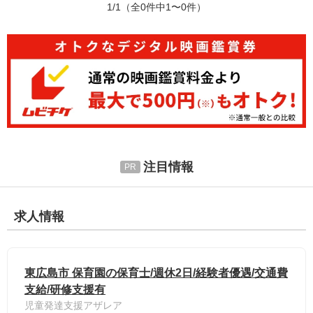
1/1
（全0件中1〜0件）
注目情報
求人情報
東広島市 保育園の保育士/週休2日/経験者優遇/交通費
支給/研修支援有
児童発達支援アザレア