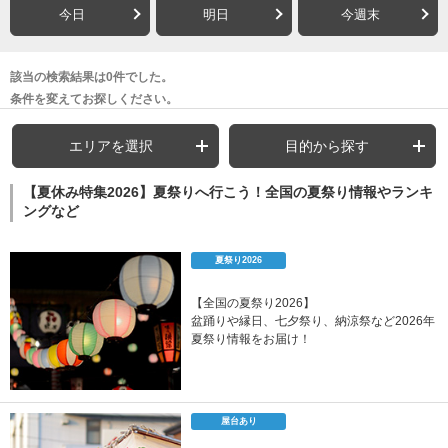
今日
明日
今週末
該当の検索結果は0件でした。
条件を変えてお探しください。
エリアを選択
目的から探す
【夏休み特集2026】夏祭りへ行こう！全国の夏祭り情報やランキ
ングなど
夏祭り2026
【全国の夏祭り2026】
盆踊りや縁日、七夕祭り、納涼祭など2026年
夏祭り情報をお届け！
屋台あり