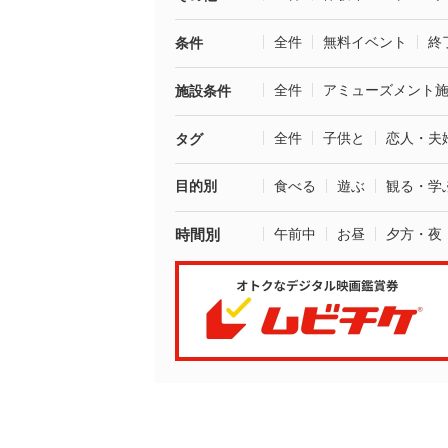
全件
無料イベント
終
条件
全件
アミューズメント
施設条件
全件
子供と
恋人・夫
タグ
目的別
食べる
遊ぶ
観る・学
時間別
午前中
お昼
夕方・夜