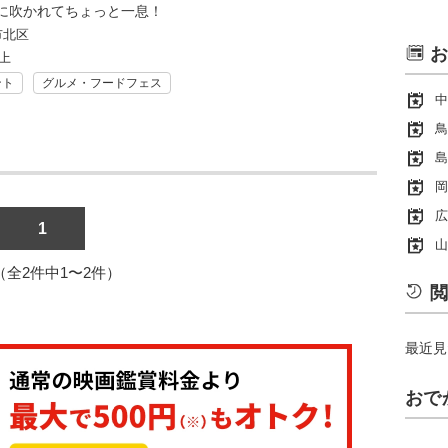
に吹かれてちょっと一息！
市北区
お
上
ント
グルメ・フードフェス
中
鳥
島
岡
広
1
山
1（全2件中1〜2件）
閲
最近見
おで