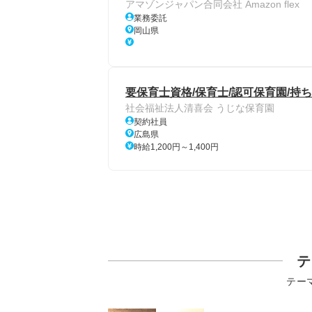
アマゾンジャパン合同会社 Amazon flex
業務委託
岡山県
要保育士資格/保育士/認可保育園/持ち
社会福祉法人清喜会 うじな保育園
契約社員
広島県
時給1,200円～1,400円
テ
テー