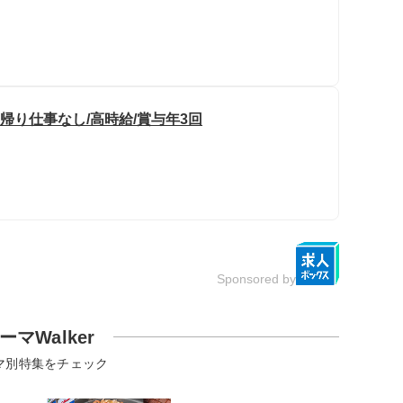
帰り仕事なし/高時給/賞与年3回
Sponsored by
ーマWalker
マ別特集をチェック