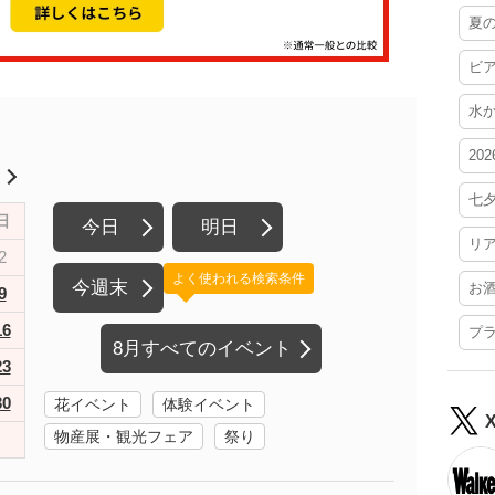
夏
ビ
水
20
月
七
日
今日
明日
リ
2
よく使われる検索条件
今週末
お
9
16
プ
8月すべてのイベント
23
30
花イベント
体験イベント
物産展・観光フェア
祭り