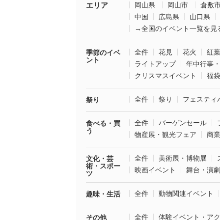
エリア
岡山県
岡山市
倉敷
中国
広島県
山口県
→全国のイベント一覧を見
全件
花見
花火
紅
季節のイベ
ント
ライトアップ
年中行事
クリスマスイベント
福
全件
祭り
フェスティ
祭り
全件
バーゲンセール
食べる・買
う
物産展・観光フェア
商
全件
美術展・博物展
文化・芸
術・スポー
映画イベント
舞台・演
ツ
全件
動物関連イベント
趣味・生活
全件
体験イベント・ア
その他