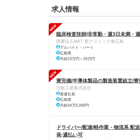
求人情報
NEW
臨床検査技師/非常勤・週3日未満・週
医療法人MKT 原クリニック東広島
アルバイト・パート
広島県
月給23万円～26万円
NEW
寮完備/半導体製品の製造装置組立/寮
日総工産株式会社
派遣社員
広島県
月給34万5,000円
ドライバー/配達/軽作業・物流系 配送
発·週払い可