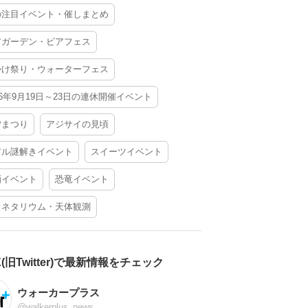
の注目イベント・催しまとめ
アガーデン・ビアフェス
かけ祭り・ウォーターフェス
26年9月19日～23日の連休開催イベント
夕まつり
アジサイの見頃
アル謎解きイベント
スイーツイベント
酒イベント
恐竜イベント
ラネタリウム・天体観測
X(旧Twitter)で最新情報をチェック
ウォーカープラス
@walkerplus_news