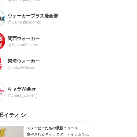
ウォーカープラス漫画部
@walkerpluscomic
関西ウォーカー
@KansaiWalkers
東海ウォーカー
@TokaiWalkers
キャラWalker
@chara_walker_
部イチオシ
スヌーピーたちの最新ニュース
癒やされるキャラクターアイテムでほ