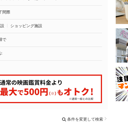
了間際
施設
ショッピング施設
婦で
ぶ
条件を変更して検索