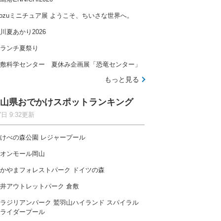
ozuミニチュア展 ようこそ、ちいさな世界へ。
川夏あかり2026
ランチ夏祭り
敷科学センター 夏休み企画展「恐竜センター」
もっと見る
山県おでかけスポットランキング
7日 9:32更新
けべの森公園 レジャープール
オンモール岡山
かやまフォレストパーク ドイツの森
井アウトレットパーク 倉敷
ラジリアンパーク 鷲羽山ハイランド スパイラル
ライダープール