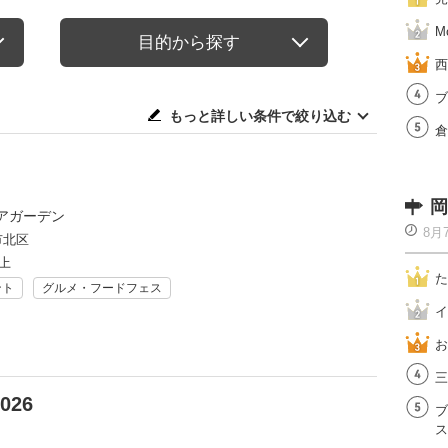
M
目的から探す
西
ブ
もっと詳しい条件で絞り込む
倉
岡
アガーデン
8月
市北区
上
た
ント
グルメ・フードフェス
イ
お
三
026
ブ
ス