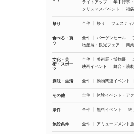
ライトアップ
年中行事
クリスマスイベント
福
全件
祭り
フェスティ
祭り
全件
バーゲンセール
食べる・買
う
物産展・観光フェア
商
全件
美術展・博物展
文化・芸
術・スポー
映画イベント
舞台・演
ツ
全件
動物関連イベント
趣味・生活
全件
体験イベント・ア
その他
全件
無料イベント
終
条件
全件
アミューズメント
施設条件