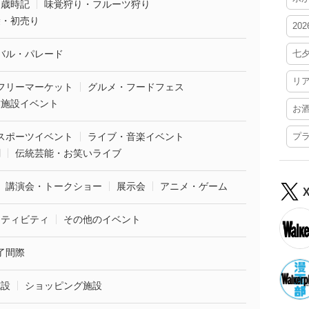
・歳時記
味覚狩り・フルーツ狩り
袋・初売り
20
バル・パレード
七
リ
フリーマーケット
グルメ・フードフェス
業施設イベント
お
スポーツイベント
ライブ・音楽イベント
プ
劇
伝統芸能・お笑いライブ
講演会・トークショー
展示会
アニメ・ゲーム
クティビティ
その他のイベント
了間際
施設
ショッピング施設