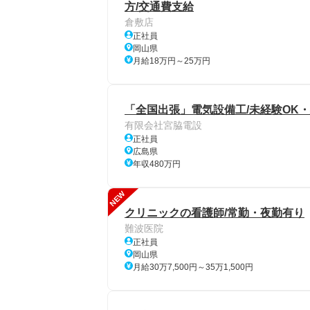
方/交通費支給
倉敷店
正社員
岡山県
月給18万円～25万円
「全国出張」電気設備工/未経験OK
有限会社宮脇電設
正社員
広島県
年収480万円
NEW
クリニックの看護師/常勤・夜勤有り
難波医院
正社員
岡山県
月給30万7,500円～35万1,500円