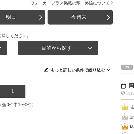
ウォーカープラス掲載の駅・路線について
明日
今週末
お探しください。
目的から探す
もっと詳しい条件で絞り込む
岡
1
8月
1（全0件中1〜0件）
児
倉
M