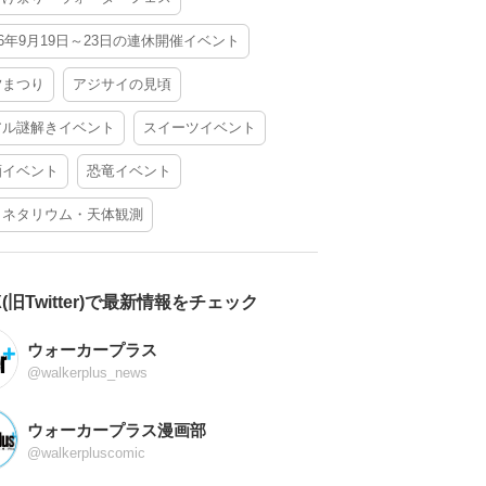
26年9月19日～23日の連休開催イベント
夕まつり
アジサイの見頃
アル謎解きイベント
スイーツイベント
酒イベント
恐竜イベント
ラネタリウム・天体観測
X(旧Twitter)で最新情報をチェック
ウォーカープラス
@walkerplus_news
ウォーカープラス漫画部
@walkerpluscomic