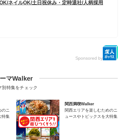
OK/ネイルOK/土日祝休み・定時退社/人柄採用
Sponsored by
ーマWalker
マ別特集をチェック
関西満喫Walker
めのニ
関西エリアを楽しむためのニ
大特集
ュースやトピックスを大特集