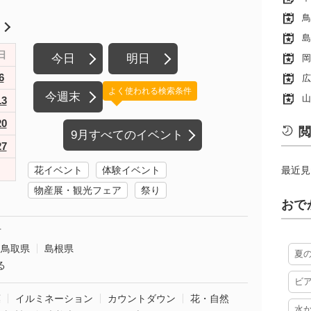
鳥
月
島
日
今日
明日
岡
6
広
よく使われる検索条件
今週末
山
13
20
閲
9月すべてのイベント
27
花イベント
体験イベント
最近見
物産展・観光フェア
祭り
おで
市
鳥取県
島根県
夏
る
ビ
葉
イルミネーション
カウントダウン
花・自然
水