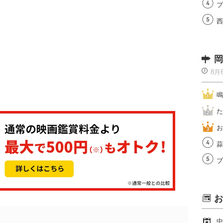
ブ
西
岡
8月
鳴
た
お
蒜
ブ
お
中