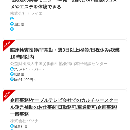
メやエステを体験できる
株式会社トライエ
山口県
NEW
臨床検査技師/非常勤・週3日以上/検診/日祝休み/残業
10時間以内
公益財団法人中国労働衛生協会福山本部健診センター
アルバイト・パート
広島県
時給1,400円～
NEW
企画事務/ケーブルテレビ会社でのカルチャースクー
ル運営補助のお仕事/即日勤務可/車通勤可/企画事務/
一般事務
株式会社パソナ
派遣社員