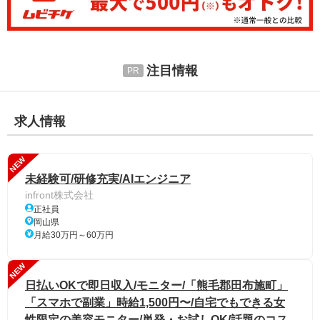
注目情報
求人情報
NEW
未経験可/研修充実/AIエンジニア
infront株式会社
正社員
岡山県
月給30万円～60万円
NEW
日払いOKで即日収入/モニター/「熊毛郡田布施町」
「スマホで副業」時給1,500円〜/自宅でもできる女
性限定の美容モニター/単発・お試しOK/話題のコス