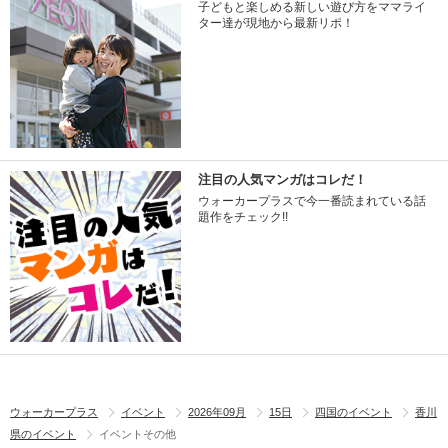
子どもと楽しめる新しい遊び方をママライ
ター達が現地から最新リポ！
注目の人気マンガはコレだ！
ウォーカープラスで今一番読まれている話
題作をチェック!!
ウォーカープラス
イベント
2026年09月
15日
四国のイベント
香川
県のイベント
イベントその他