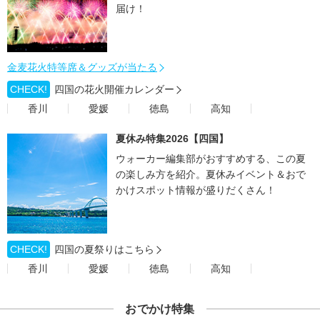
届け！
金麦花火特等席＆グッズが当たる
CHECK!
四国の花火開催カレンダー
香川
愛媛
徳島
高知
夏休み特集2026【四国】
ウォーカー編集部がおすすめする、この夏
の楽しみ方を紹介。夏休みイベント＆おで
かけスポット情報が盛りだくさん！
CHECK!
四国の夏祭りはこちら
香川
愛媛
徳島
高知
おでかけ特集