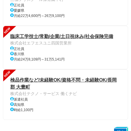
正社員
愛媛県
月給22万4,600円～26万9,100円
NEW
臨床工学技士/常勤/企業/土日祝休み/社会保険完備
株式会社エフエスユニ四国営業所
正社員
香川県
月給24万8,109円～31万5,141円
NEW
検品作業など/未経験OK/資格不問・未経験OK/長岡
郡 大豊町
株式会社テクノ・サービス 働くナビ
派遣社員
高知県
時給1,100円