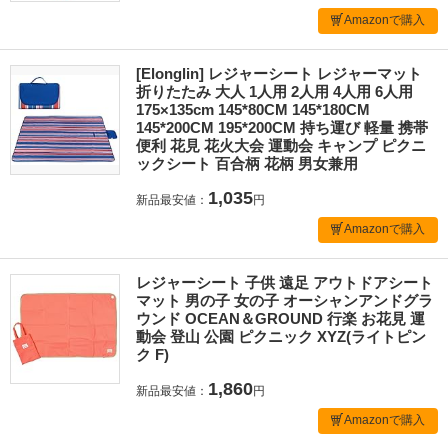
Amazonで購入
[Elonglin] レジャーシート レジャーマット
折りたたみ 大人 1人用 2人用 4人用 6人用
175×135cm 145*80CM 145*180CM
145*200CM 195*200CM 持ち運び 軽量 携帯
便利 花見 花火大会 運動会 キャンプ ピクニ
ックシート 百合柄 花柄 男女兼用
1,035
新品最安値：
円
Amazonで購入
レジャーシート 子供 遠足 アウトドアシート
マット 男の子 女の子 オーシャンアンドグラ
ウンド OCEAN＆GROUND 行楽 お花見 運
動会 登山 公園 ピクニック XYZ(ライトピン
ク F)
1,860
新品最安値：
円
Amazonで購入