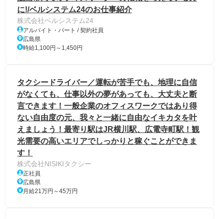
に!/ベルシステム24のお仕事紹介
株式会社ベルシステム24
アルバイト・パート / 契約社員
広島県
時給1,100円～1,450円
タクシードライバー／運転が苦手でも、地理に自信
がなくても、仕事以外の夢があっても、大丈夫と断
言できます！一般企業のオフィスワークではあり得
ない自由度の元、我々と一緒に自由なイキカタを叶
えましょう！最寄り駅はJR横川駅、広電寺町駅！観
光需要の高いエリアでしっかりと稼ぐことができま
す！
株式会社NISIKIタクシー
正社員
広島県
月給21万円～45万円