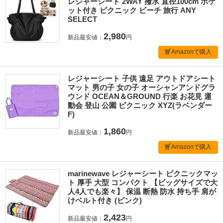
レジャーシート 2WAY 撥水 直径100cm ポケ
ット付き ピクニック ビーチ 旅行 ANY
SELECT
2,980
新品最安値：
円
Amazonで購入
レジャーシート 子供 遠足 アウトドアシート
マット 男の子 女の子 オーシャンアンドグラ
ウンド OCEAN＆GROUND 行楽 お花見 運
動会 登山 公園 ピクニック XYZ(ラベンダー
F)
1,860
新品最安値：
円
Amazonで購入
marinewave レジャーシート ピクニックマッ
ト 厚手 大型 コンパクト 【ビッグサイズで大
人4人でも楽々】 保温 断熱 防水 持ち手 肩が
けベルト付き (ピンク)
2,423
新品最安値：
円