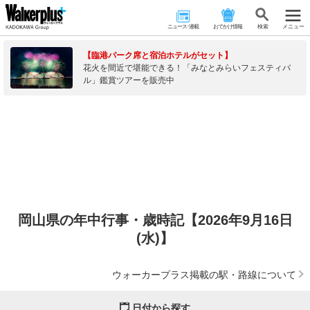
ニュース･連載
おでかけ情報
検 索
メニュー
【臨港パーク席と宿泊ホテルがセット】
花火を間近で堪能できる！「みなとみらいフェスティバ
ル」鑑賞ツアーを販売中
岡山県の年中行事・歳時記【2026年9月16日
(水)】
ウォーカープラス掲載の駅・路線について
日付から探す