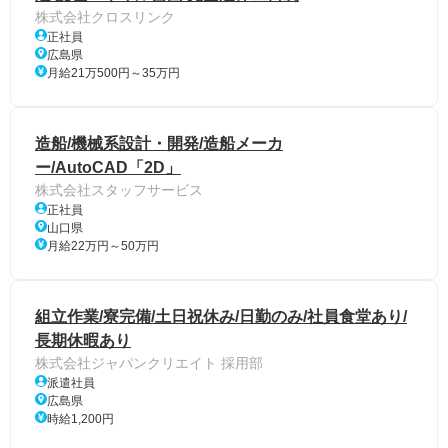
株式会社クロスリンク
正社員
広島県
月給21万500円～35万円
造船/機械系設計・開発/造船メーカ
ー/AutoCAD「2D」
株式会社スタッフサービス
正社員
山口県
月給22万円～50万円
組立作業/寮完備/土日祝休み/日勤のみ/社員食堂あり/
長期休暇あり
株式会社ジャパンクリエイト 採用部
派遣社員
広島県
時給1,200円