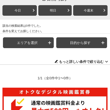
今日
明日
今週末
該当の検索結果は0件でした。
条件を変えてお探しください。
エリアを選択
目的から探す
もっと詳しい条件で絞り込む
1/1
（全0件中1〜0件）