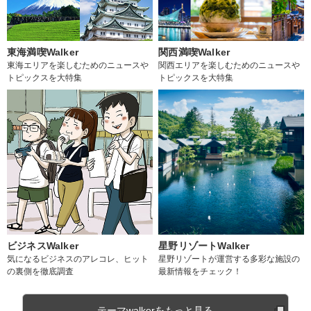
東海満喫Walker
関西満喫Walker
東海エリアを楽しむためのニュースや
関西エリアを楽しむためのニュースや
トピックスを大特集
トピックスを大特集
ビジネスWalker
星野リゾートWalker
気になるビジネスのアレコレ、ヒット
星野リゾートが運営する多彩な施設の
の裏側を徹底調査
最新情報をチェック！
テーマwalkerをもっと見る