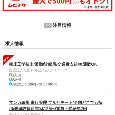
注目情報
求人情報
NEW
臨床工学技士/常勤/診療所/交通費支給/車通勤OK
医療法人社団伸寿会 高須クリニック
正社員
広島県
月給21万5,500円～31万3,800円
マンガ編集 進行管理 フルリモート/全国どこでも採
用/未経験歓迎/年休125日/賞与・昇給年2回
デジタル職人株式会社