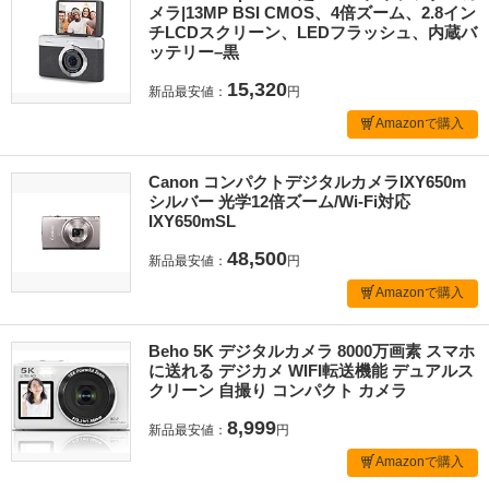
メラ|13MP BSI CMOS、4倍ズーム、2.8イン
チLCDスクリーン、LEDフラッシュ、内蔵バ
ッテリー–黒
15,320
新品最安値：
円
Amazonで購入
Canon コンパクトデジタルカメラIXY650m
シルバー 光学12倍ズーム/Wi-Fi対応
IXY650mSL
48,500
新品最安値：
円
Amazonで購入
Beho 5K デジタルカメラ 8000万画素 スマホ
に送れる デジカメ WIFI転送機能 デュアルス
クリーン 自撮り コンパクト カメラ
8,999
新品最安値：
円
Amazonで購入