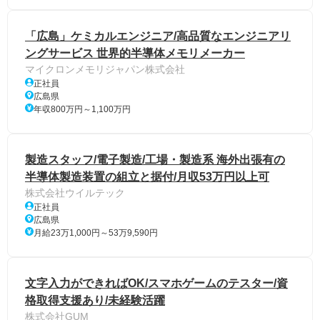
「広島」ケミカルエンジニア/高品質なエンジニアリ
ングサービス 世界的半導体メモリメーカー
マイクロンメモリジャパン株式会社
正社員
広島県
年収800万円～1,100万円
製造スタッフ/電子製造/工場・製造系 海外出張有の
半導体製造装置の組立と据付/月収53万円以上可
株式会社ウイルテック
正社員
広島県
月給23万1,000円～53万9,590円
文字入力ができればOK/スマホゲームのテスター/資
格取得支援あり/未経験活躍
株式会社GUM