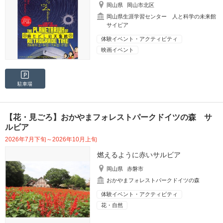
岡山県
岡山市北区
岡山県生涯学習センター 人と科学の未来館
サイピア
体験イベント・アクティビティ
映画イベント
駐車場
【花・見ごろ】おかやまフォレストパークドイツの森 サ
ルビア
2026年7月下旬～2026年10月上旬
燃えるように赤いサルビア
岡山県
赤磐市
おかやまフォレストパークドイツの森
体験イベント・アクティビティ
花・自然